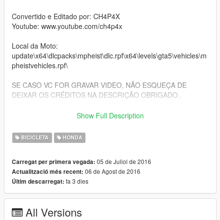
Convertido e Editado por: CH4P4X
Youtube: www.youtube.com/ch4p4x
Local da Moto:
update\x64\dlcpacks\mpheist\dlc.rpf\x64\levels\gta5\vehicles\m
pheistvehicles.rpf\
SE CASO VC FOR GRAVAR VIDEO, NÃO ESQUEÇA DE
DEIXAR OS CRÉDITOS NA DESCRIÇÃO OBRIGADO..
================== EN ==================
Show Full Description
Replaces the Bike: Enduro
BICICLETA
HONDA
Converted & Edit By: CH4P4X
05 de Juliol de 2016
Carregat per primera vegada:
Youtube: www.youtube.com/ch4p4x
06 de Agost de 2016
Actualització més recent:
fa 3 dies
Últim descarregat:
Location of the bike:
update\x64\dlcpacks\mpheist\dlc.rpf\x64\levels\gta5\vehicles\m
pheistvehicles.rpf\
All Versions