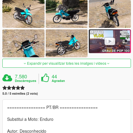
Expandir per visualitzar totes les imatges i vídeos
7.580
44
Descàrregues
Agradan
5.0 / 5 estrelles (2 vots)
================ PT/BR ================
Substitui a Moto: Enduro
Autor: Desconhecido