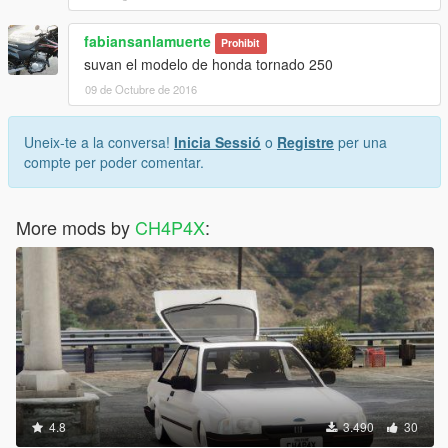
fabiansanlamuerte
Prohibit
suvan el modelo de honda tornado 250
09 de Octubre de 2016
Uneix-te a la conversa!
Inicia Sessió
o
Registre
per una
compte per poder comentar.
More mods by
CH4P4X
:
4.8
3.490
30