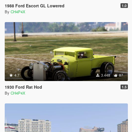
1988 Ford Escort GL Lowered
1.0
By
CH4P4X
4.7
3.448
87
1930 Ford Rat Hod
1.5
By
CH4P4X