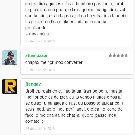
da pra tira aqueles sticker bomb do paralama, farol
original e nao o preto, e tira aquelas mangueira azul
que ta feio , e se de pra ajeita a trazeira dela ta meio
esquisita né da aquela editada nela que ta
precisando
valew amigo
05 de Juliol de 2016
shampzzbr
chapax melhor mod converter
05 de Juliol de 2016
Rengav
Brother, realmente, nao ta um trampo bom, mas ta
melhor que os do igor, eu to vendo muitos erros ai,
se quiser uma ajuda e tals, eu posso te ajudar com
seus mod, abre meu perfil aqui, e clica no icone do
face, e me chama no chat la, que te passo meu
contato! (:
06 de Juliol de 2016