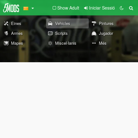
Show Adult
Iniciar Sessió
Eines
Vehicles
Pintures
Armes
Scripts
Jugador
Mapes
Miscel·lanis
Més