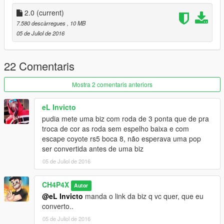
IF YOU ARE RECORDING VIDEO, DON'T FORGET TO LEAVE
THE CREDITS ON DESCRIPTION THANK YOU..
2.0
(current)
7.580 descàrregues
, 10 MB
(OS INVEJOSOS FICA PUTO)
05 de Juliol de 2016
22 Comentaris
Mostra 2 comentaris anteriors
eL Invicto
pudia mete uma biz com roda de 3 ponta que de pra
troca de cor as roda sem espelho baixa e com
escape coyote rs5 boca 8, não esperava uma pop
ser convertida antes de uma biz
05 de Juliol de 2016
CH4P4X
Autor
@eL Invicto
manda o link da biz q vc quer, que eu
converto..
05 de Juliol de 2016