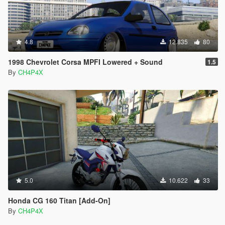
4.8
12.835
80
1998 Chevrolet Corsa MPFI Lowered + Sound
1.5
By
CH4P4X
5.0
10.622
33
Honda CG 160 Titan [Add-On]
By
CH4P4X