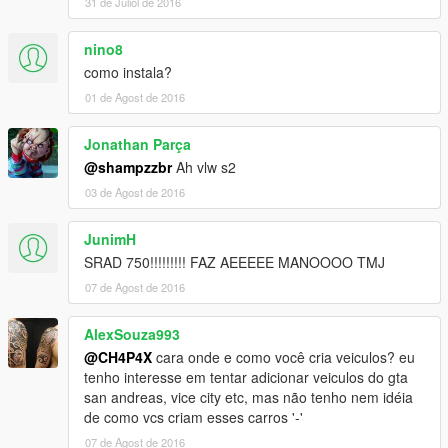
31 de Juliol de 2016
nino8
como instala?
01 de Agost de 2016
Jonathan Parça
@shampzzbr
Ah vlw s2
03 de Agost de 2016
JunimH
SRAD 750!!!!!!!!! FAZ AEEEEE MANOOOO TMJ
07 de Agost de 2016
AlexSouza993
@CH4P4X
cara onde e como você cria veiculos? eu
tenho interesse em tentar adicionar veiculos do gta
san andreas, vice city etc, mas não tenho nem idéia
de como vcs criam esses carros '-'
07 de Agost de 2016