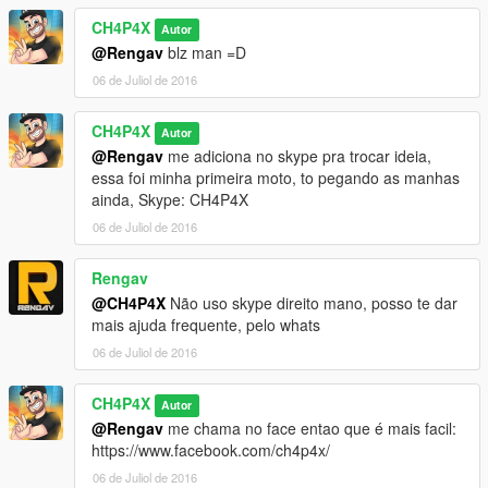
CH4P4X
Autor
@Rengav
blz man =D
06 de Juliol de 2016
CH4P4X
Autor
@Rengav
me adiciona no skype pra trocar ideia,
essa foi minha primeira moto, to pegando as manhas
ainda, Skype: CH4P4X
06 de Juliol de 2016
Rengav
@CH4P4X
Não uso skype direito mano, posso te dar
mais ajuda frequente, pelo whats
06 de Juliol de 2016
CH4P4X
Autor
@Rengav
me chama no face entao que é mais facil:
https://www.facebook.com/ch4p4x/
06 de Juliol de 2016