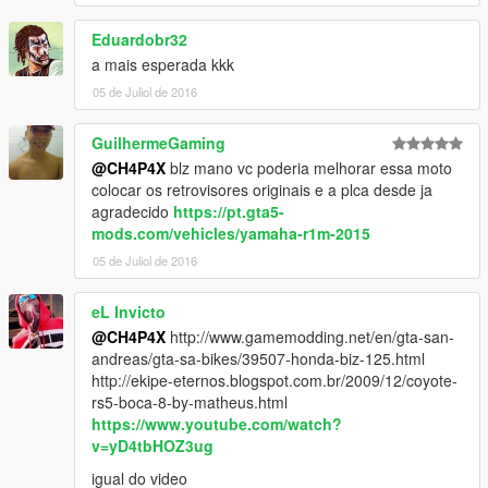
Eduardobr32
a mais esperada kkk
05 de Juliol de 2016
GuilhermeGaming
@CH4P4X
blz mano vc poderia melhorar essa moto
colocar os retrovisores originais e a plca desde ja
agradecido
https://pt.gta5-
mods.com/vehicles/yamaha-r1m-2015
05 de Juliol de 2016
eL Invicto
@CH4P4X
http://www.gamemodding.net/en/gta-san-
andreas/gta-sa-bikes/39507-honda-biz-125.html
http://ekipe-eternos.blogspot.com.br/2009/12/coyote-
rs5-boca-8-by-matheus.html
https://www.youtube.com/watch?
v=yD4tbHOZ3ug
igual do video