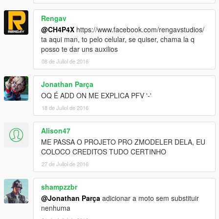
Rengav
@CH4P4X
https://www.facebook.com/rengavstudios/
ta aqui man, to pelo celular, se quiser, chama la q
posso te dar uns auxilios
08 de Juliol de 2016
Jonathan Parça
OQ É ADD ON ME EXPLICA PFV '-'
18 de Juliol de 2016
Alison47
ME PASSA O PROJETO PRO ZMODELER DELA, EU
COLOCO CREDITOS TUDO CERTINHO
27 de Juliol de 2016
shampzzbr
@Jonathan Parça
adicionar a moto sem substituir
nenhuma