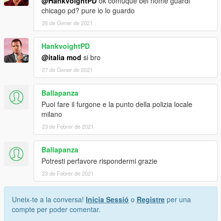
@HankvoightPD
ok comuque bel nome guardi
chicago pd? pure io lo guardo
26 de Gener de 2021
HankvoightPD
@italia mod
si bro
27 de Gener de 2021
Ballapanza
Puoi fare il furgone e la punto della polizia locale
milano
23 de Febrer de 2021
Ballapanza
Potresti perfavore rispondermi grazie
23 de Febrer de 2021
Uneix-te a la conversa!
Inicia Sessió
o
Registre
per una
compte per poder comentar.