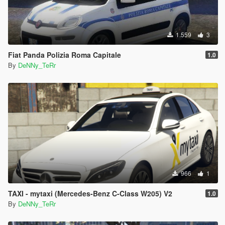
1.559
3
Fiat Panda Polizia Roma Capitale
1.0
By
DeNNy_TeRr
966
1
TAXI - mytaxi (Mercedes-Benz C-Class W205) V2
1.0
By
DeNNy_TeRr