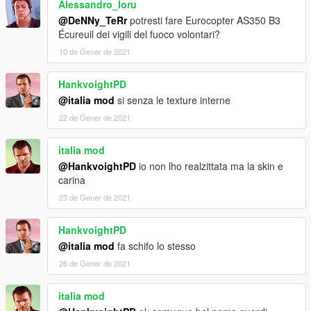
Alessandro_loru
@DeNNy_TeRr
potresti fare Eurocopter AS350 B3
Écureuil dei vigili del fuoco volontari?
10 de Gener de 2021
HankvoightPD
@italia mod
si senza le texture interne
22 de Gener de 2021
italia mod
@HankvoightPD
io non lho realzittata ma la skin e
carina
23 de Gener de 2021
HankvoightPD
@italia mod
fa schifo lo stesso
26 de Gener de 2021
italia mod