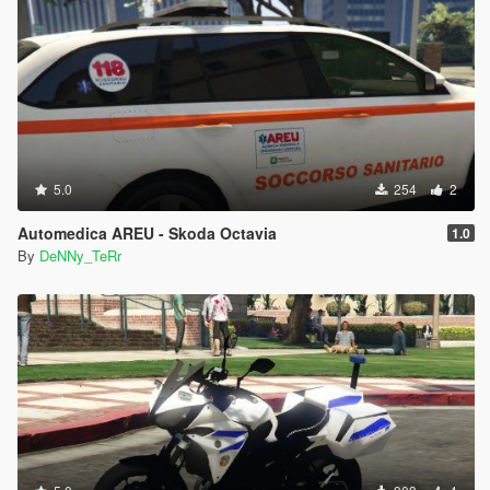
5.0
254
2
Automedica AREU - Skoda Octavia
1.0
By
DeNNy_TeRr