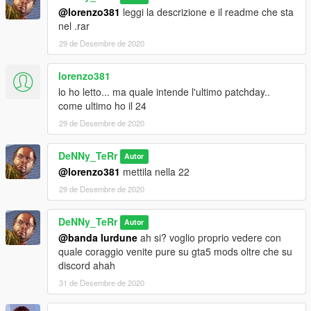
@lorenzo381
leggi la descrizione e il readme che sta
nel .rar
29 de Desembre de 2020
lorenzo381
lo ho letto... ma quale intende l'ultimo patchday..
come ultimo ho il 24
29 de Desembre de 2020
DeNNy_TeRr
Autor
@lorenzo381
mettila nella 22
29 de Desembre de 2020
DeNNy_TeRr
Autor
@banda lurdune
ah si? voglio proprio vedere con
quale coraggio venite pure su gta5 mods oltre che su
discord ahah
31 de Desembre de 2020