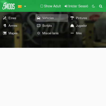
Show Adult
Iniciar Sessió
Eines
Vehicles
Pintures
Armes
Scripts
Jugador
Mapes
Miscel·lanis
Més