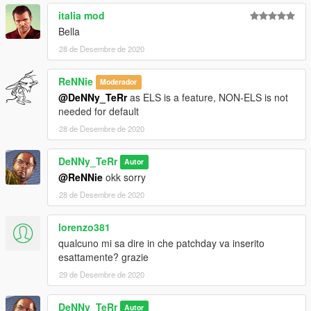
italia mod
Bella
28 de Desembre de 2020
ReNNie
Moderador
@DeNNy_TeRr
as ELS is a feature, NON-ELS is not
needed for default
28 de Desembre de 2020
DeNNy_TeRr
Autor
@ReNNie
okk sorry
28 de Desembre de 2020
lorenzo381
qualcuno mi sa dire in che patchday va inserito
esattamente? grazie
29 de Desembre de 2020
DeNNy_TeRr
Autor