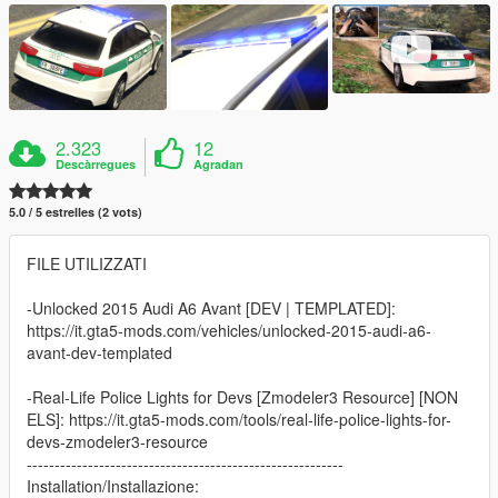
2.323
12
Descàrregues
Agradan
5.0 / 5 estrelles (2 vots)
FILE UTILIZZATI
-Unlocked 2015 Audi A6 Avant [DEV | TEMPLATED]:
https://it.gta5-mods.com/vehicles/unlocked-2015-audi-a6-
avant-dev-templated
-Real-Life Police Lights for Devs [Zmodeler3 Resource] [NON
ELS]: https://it.gta5-mods.com/tools/real-life-police-lights-for-
devs-zmodeler3-resource
---------------------------------------------------------
Installation/Installazione: