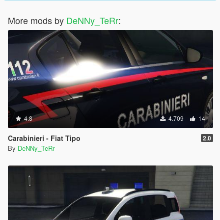
More mods by
DeNNy_TeRr
:
4.8
4.709
14
Carabinieri - Fiat Tipo
2.0
By
DeNNy_TeRr