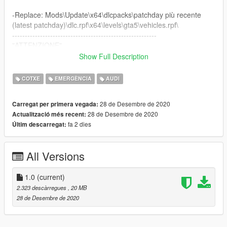
-Replace: Mods\Update\x64\dlcpacks\patchday più recente
(latest patchday)\dlc.rpf\x64\levels\gta5\vehicles.rpf\
---------------------------------------------------------
"ATTENZIONE"
Show Full Description
Non sei autorizzato a modificare o vendere la livrea/modello
per informazioni scrivimi in privato
COTXE
EMERGÈNCIA
AUDI
---------------------------------------------------------
"WARNING"
28 de Desembre de 2020
Carregat per primera vegada:
28 de Desembre de 2020
Actualització més recent:
you are not allowed to modify or sell my liveries without my
fa 2 dies
Últim descarregat:
authorization.
For info write me in private
---------------------------------------------------------
All Versions
[ITA]
Se apprezzi i miei lavori passa dal mio canale Instagram e
1.0
(current)
lasciami un follow, grazie!!
2.323 descàrregues
, 20 MB
28 de Desembre de 2020
[ENG]