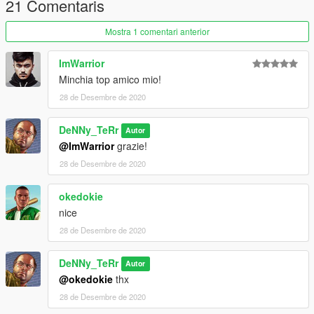
If you appreciate my works go on my Instagram channel and
21 Comentaris
leave me a follow, thanks !!
---------------------------------------------------------
Mostra 1 comentari anterior
"Per novita su nuove skin entra nel mio discord!"
ImWarrior
https://discord.com/invite/RfmEvVf
Minchia top amico mio!
28 de Desembre de 2020
DeNNy_TeRr
Autor
@ImWarrior
grazie!
28 de Desembre de 2020
okedokie
nice
28 de Desembre de 2020
DeNNy_TeRr
Autor
@okedokie
thx
28 de Desembre de 2020