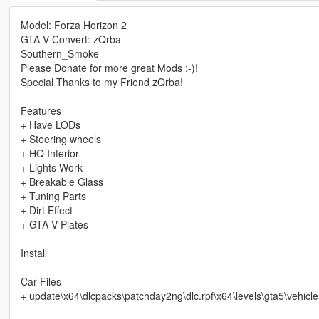
Model: Forza Horizon 2
GTA V Convert: zQrba
Southern_Smoke
Please Donate for more great Mods :-)!
Special Thanks to my Friend zQrba!
Features
+ Have LODs
+ Steering wheels
+ HQ Interior
+ Lights Work
+ Breakable Glass
+ Tuning Parts
+ Dirt Effect
+ GTA V Plates
Install
Car Files
+ update\x64\dlcpacks\patchday2ng\dlc.rpf\x64\levels\gta5\vehicle