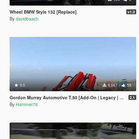
Wheel BMW Style 132 [Replace]
v1.0
By
davidbaach
5.0
6.567
59
Gordon Murray Automotive T.50 [Add-On | Legacy | Enhanced]
2.1
By
Hammer76