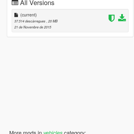
All Versions
(current)
37.514 descàrregues
, 20 MB
21 de Novembre de 2015
More mods in
category:
vehicles