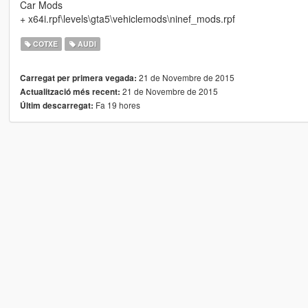
Car Mods
+ x64i.rpf\levels\gta5\vehiclemods\ninef_mods.rpf
COTXE
AUDI
21 de Novembre de 2015
Carregat per primera vegada:
21 de Novembre de 2015
Actualització més recent:
Fa 19 hores
Últim descarregat: