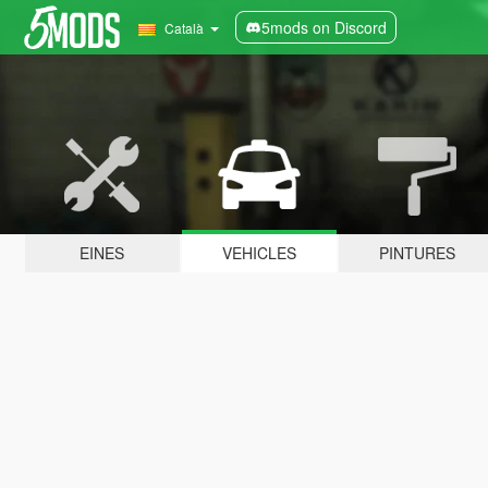
5mods on Discord
Català
EINES
VEHICLES
PINTURES