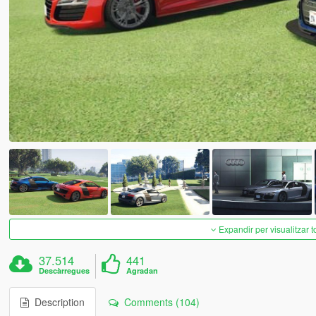
Expandir per visualitzar t
37.514
441
Descàrregues
Agradan
Description
Comments (104)