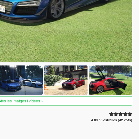
otes les imatges i vídeos
4.89 / 5 estrelles (42 vots)