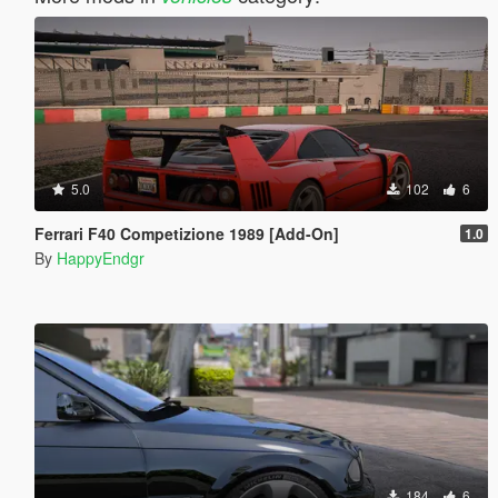
5.0
102
6
Ferrari F40 Competizione 1989 [Add-On]
1.0
By
HappyEndgr
184
6