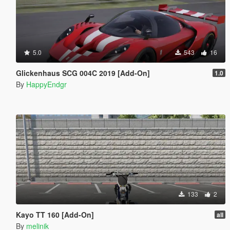
5.0
543
16
Glickenhaus SCG 004C 2019 [Add-On]
1.0
By
HappyEndgr
133
2
Kayo TT 160 [Add-On]
all
By
melinik