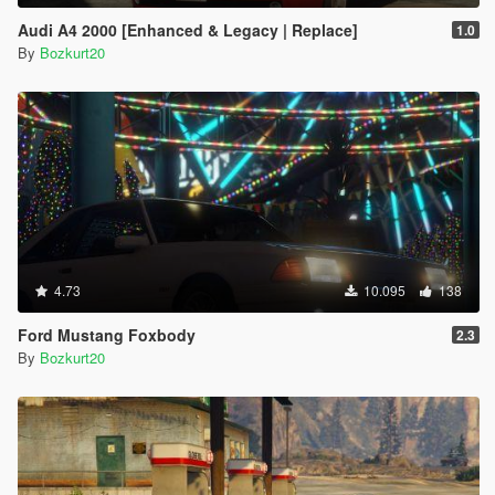
Audi A4 2000 [Enhanced & Legacy | Replace]
1.0
By
Bozkurt20
4.73
10.095
138
Ford Mustang Foxbody
2.3
By
Bozkurt20