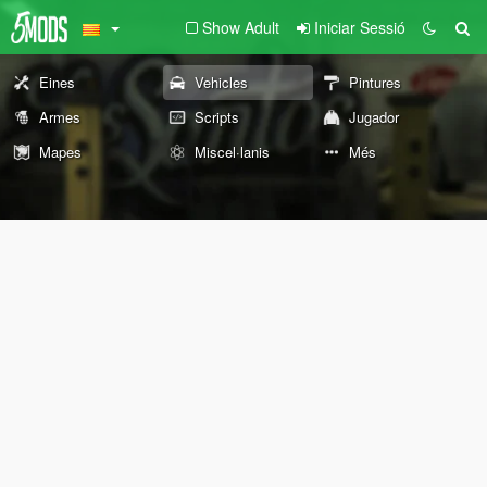
Show Adult
Iniciar Sessió
Eines
Vehicles
Pintures
Armes
Scripts
Jugador
Mapes
Miscel·lanis
Més