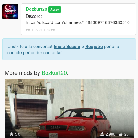
Bozkurt20
Autor
Discord:
https://discord.com/channels/1488309746376380510
20 de Abril de 2026
Uneix-te a la conversa!
Inicia Sessió
o
Registre
per una
compte per poder comentar.
More mods by
Bozkurt20
:
5.0
2.986
26