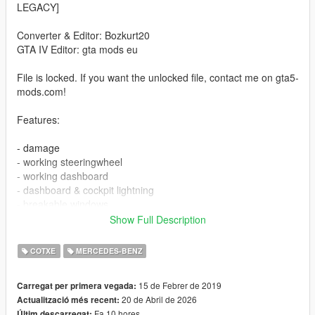
LEGACY]
Converter & Editor: Bozkurt20
GTA IV Editor: gta mods eu
File is locked. If you want the unlocked file, contact me on gta5-
mods.com!
Features:
- damage
- working steeringwheel
- working dashboard
- dashboard & cockpit lightning
- breakable windows
- extra 1 (spoiler)
Show Full Description
- radio & radio antenna
- typical Mercedes warning triangle in the boot
COTXE
MERCEDES-BENZ
- yellow lights
- antenna physics
15 de Febrer de 2019
Carregat per primera vegada:
- dirt mapping
20 de Abril de 2026
Actualització més recent:
- working mirrors
Fa 10 hores
Últim descarregat: