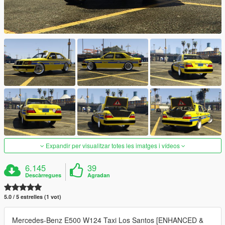
Expandir per visualitzar totes les imatges i vídeos
6.145
39
Descàrregues
Agradan
5.0 / 5 estrelles (1 vot)
Mercedes-Benz E500 W124 Taxi Los Santos [ENHANCED &