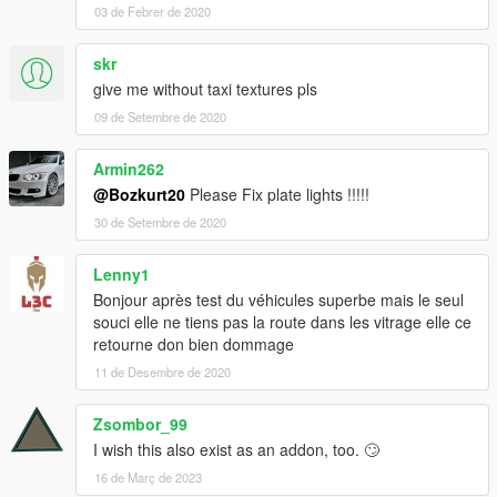
03 de Febrer de 2020
skr
give me without taxi textures pls
09 de Setembre de 2020
Armin262
@Bozkurt20
Please Fix plate lights !!!!!
30 de Setembre de 2020
Lenny1
Bonjour après test du véhicules superbe mais le seul
souci elle ne tiens pas la route dans les vitrage elle ce
retourne don bien dommage
11 de Desembre de 2020
Zsombor_99
I wish this also exist as an addon, too. 🙄
16 de Març de 2023