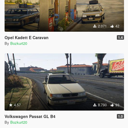
2.071
42
Opel Kadett E Caravan
1.4
By
Bozkurt20
4.57
8.790
93
Volkswagen Passat GL B4
1.0
By
Bozkurt20