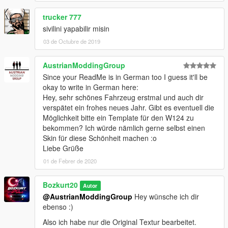
UZDGy42MmAjhmv0n6JiA (Bozkurt 20 Studio | Khan Of
trucker 777
Games 1907)
Deviantart: https://www.deviantart.com/bozkurt20mods
sivilini yapabilir misin
Discord: https://discord.gg/ebJG4YkD9W
03 de Octubre de 2019
AustrianModdingGroup
Since your ReadMe is in German too I guess it'll be
okay to write in German here:
Hey, sehr schönes Fahrzeug erstmal und auch dir
verspätet ein frohes neues Jahr. Gibt es eventuell die
Möglichkeit bitte ein Template für den W124 zu
bekommen? Ich würde nämlich gerne selbst einen
Skin für diese Schönheit machen :o
Liebe Grüße
01 de Febrer de 2020
Bozkurt20
Autor
@AustrianModdingGroup
Hey wünsche ich dir
ebenso :)
Also ich habe nur die Original Textur bearbeitet.