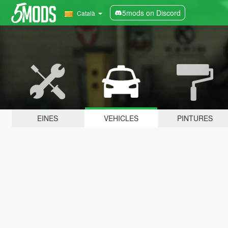
5mods on Discord
Català
EINES
VEHICLES
PINTURES