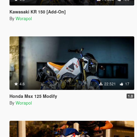
Kawasaki KR 150 [Add-On]
By
Worapol
4.6
22.521
17
Honda Msx 125 Modify
1.0
By
Worapol