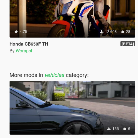
4.75
12.608
28
Honda CB650F TH
[BETA]
By
Worapol
More mods in
category:
vehicles
136
6