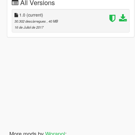
All Versions
1.0
(current)
30.302 descàrregues
, 40 MB
16 de Juliol de 2017
More mods by
Worapol
: