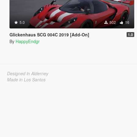
5.0
502
16
Glickenhaus SCG 004C 2019 [Add-On]
1.0
By
HappyEndgr
Designed in Alderney
Made in Los Santos