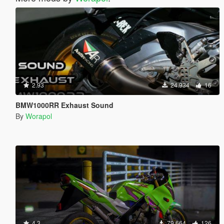
2.93
24.934
16
BMW1000RR Exhaust Sound
By
Worapol
4.3
79.664
126