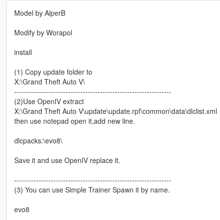
Model by AlperB
Modify by Worapol
install
(1) Copy update folder to
X:\Grand Theft Auto V\
----------------------------------------------------------------
(2)Use OpenIV extract
X:\Grand Theft Auto V\update\update.rpf\common\data\dlclist.xml
then use notepad open it,add new line.
dlcpacks:\evo8\
Save it and use OpenIV replace it.
----------------------------------------------------------------
(3) You can use Simple Trainer Spawn it by name.
evo8
----------------------------------------------------------------