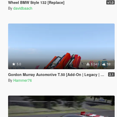
Wheel BMW Style 132 [Replace]
v1.0
By
davidbaach
5.0
6.540
59
Gordon Murray Automotive T.50 [Add-On | Legacy | Enhanced]
2.1
By
Hammer76