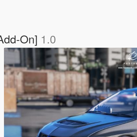
[Add-On]
1.0