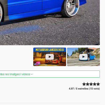
otes les imatges i vídeos
4.97 / 5 estrelles (15 vots)