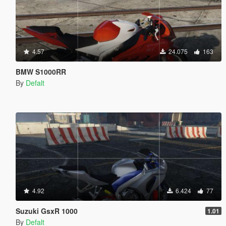
4.57
24.075
163
BMW S1000RR
By
Defalt
4.92
6.424
77
Suzuki GsxR 1000
1.01
By
Defalt