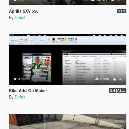
Aprilia SXV 550
v1.1
By
Defalt
4.93
3.398
64
Bike Add-On Maker
0.4 [ALPHA]
By
Defalt