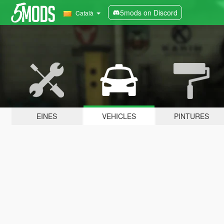
5mods on Discord
Català
EINES
VEHICLES
PINTURES