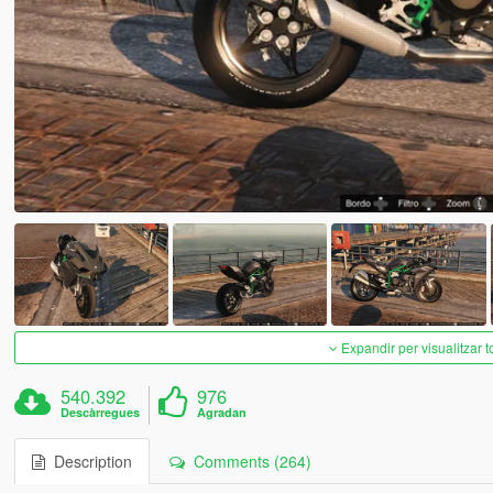
Expandir per visualitzar t
540.392
976
Descàrregues
Agradan
Description
Comments (264)