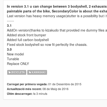
In version 3.1 u can change between 3 bodyshell, 2 exhaust
paintable parts of the bike, SecondaryColor is about the exha
Last version has heavy memory usage(stutter is a possibility but i 
------
3.1
AddOn version(thanks to kizakudo that provided me dummy files 
Added stock front bumper
Added full carbon bodyshell
Fixed stock bodyshell so now fit perfectly the chassis.
3.0
New model
Tunable
Replace ONLY
BICICLETA
KAWASAKI
01 de Desembre de 2015
Carregat per primera vegada:
08 de Maig de 2016
Actualització més recent:
fa 3 minuts
Últim descarregat: