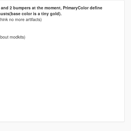
s and 2 bumpers at the moment, PrimaryColor define
usts(base color is a tiny gold).
think no more artifacts)
about modkits)