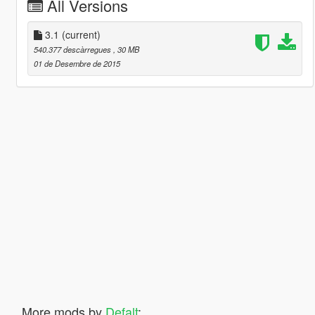
All Versions
3.1
(current)
540.377 descàrregues
, 30 MB
01 de Desembre de 2015
More mods by
Defalt
: