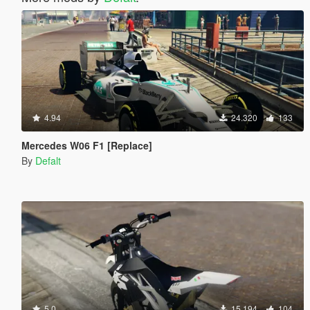
4.94
24.320
133
Mercedes W06 F1 [Replace]
By
Defalt
5.0
15.194
104