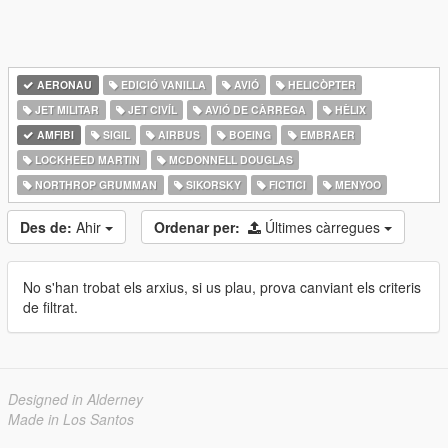
AERONAU
EDICIÓ VANILLA
AVIÓ
HELICÒPTER
JET MILITAR
JET CIVÍL
AVIÓ DE CÀRREGA
HÈLIX
AMFIBI
SIGIL
AIRBUS
BOEING
EMBRAER
LOCKHEED MARTIN
MCDONNELL DOUGLAS
NORTHROP GRUMMAN
SIKORSKY
FICTICI
MENYOO
Des de:
Ahir
Ordenar per:
Últimes càrregues
No s'han trobat els arxius, si us plau, prova canviant els criteris
de filtrat.
Designed in Alderney
Made in Los Santos