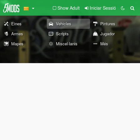
Show Adult
Iniciar Sessió
Eines
Vehicles
Pintures
Armes
Scripts
Jugador
Mapes
Miscel·lanis
Més