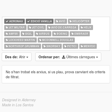
AERONAU
EDICIÓ VANILLA
AVIÓ
HELICÒPTER
JET MILITAR
JET CIVÍL
AVIÓ DE CÀRREGA
HÈLIX
AMFIBI
SIGIL
AIRBUS
BOEING
EMBRAER
LOCKHEED MARTIN
MCDONNELL DOUGLAS
NORTHROP GRUMMAN
SIKORSKY
FICTICI
MENYOO
Des de:
Ahir
Ordenar per:
Últimes càrregues
No s'han trobat els arxius, si us plau, prova canviant els criteris
de filtrat.
Designed in Alderney
Made in Los Santos