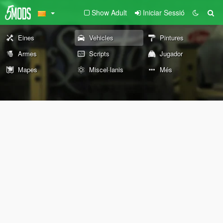
Show Adult
Iniciar Sessió
Eines
Vehicles
Pintures
Armes
Scripts
Jugador
Mapes
Miscel·lanis
Més