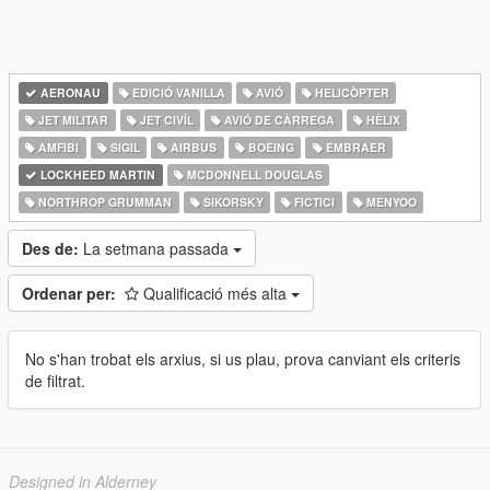
AERONAU
EDICIÓ VANILLA
AVIÓ
HELICÒPTER
JET MILITAR
JET CIVÍL
AVIÓ DE CÀRREGA
HÈLIX
AMFIBI
SIGIL
AIRBUS
BOEING
EMBRAER
LOCKHEED MARTIN
MCDONNELL DOUGLAS
NORTHROP GRUMMAN
SIKORSKY
FICTICI
MENYOO
Des de:
La setmana passada
Ordenar per:
Qualificació més alta
No s'han trobat els arxius, si us plau, prova canviant els criteris
de filtrat.
Designed in Alderney