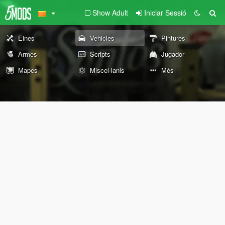
Show Adult
Iniciar Sessió
Eines
Vehicles
Pintures
Armes
Scripts
Jugador
Mapes
Miscel·lanis
Més