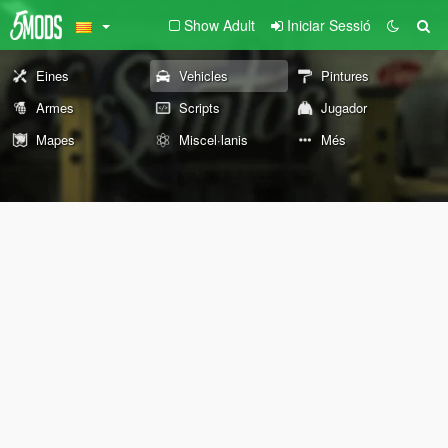
Show Adult
Iniciar Sessió
Eines
Vehicles
Pintures
Armes
Scripts
Jugador
Mapes
Miscel·lanis
Més