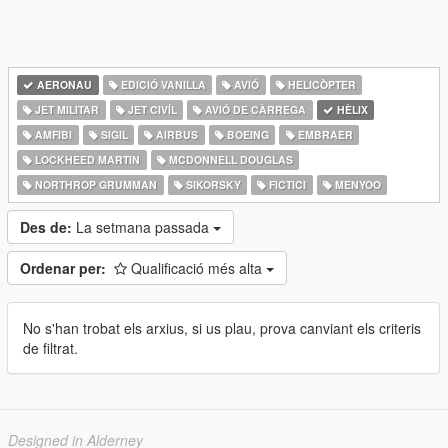
AERONAU
EDICIÓ VANILLA
AVIÓ
HELICÒPTER
JET MILITAR
JET CIVÍL
AVIÓ DE CÀRREGA
HÈLIX
AMFIBI
SIGIL
AIRBUS
BOEING
EMBRAER
LOCKHEED MARTIN
MCDONNELL DOUGLAS
NORTHROP GRUMMAN
SIKORSKY
FICTICI
MENYOO
Des de:
La setmana passada
Ordenar per:
Qualificació més alta
No s'han trobat els arxius, si us plau, prova canviant els criteris
de filtrat.
Designed in Alderney