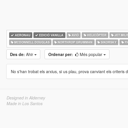
AERONAU
EDICIÓ VANILLA
AVIÓ
HELICÒPTER
JET MILI
MCDONNELL DOUGLAS
NORTHROP GRUMMAN
SIKORSKY
FI
Des de:
Ahir
Ordenar per:
Més popular
No s'han trobat els arxius, si us plau, prova canviant els criteris de
Designed in Alderney
Made in Los Santos