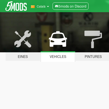
5mods on Discord
Català
EINES
VEHICLES
PINTURES