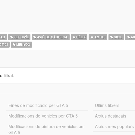
TAR
JET CIVÍL
AVIÓ DE CÀRREGA
HÈLIX
AMFIBI
SIGIL
AI
CTICI
MENYOO
 filtrat.
Eines de modificació per GTA 5
Últims fitxers
Modificacions de Vehicles per GTA 5
Arxius destacats
Modificacions de pintura de vehicles per
Arxius més populars
GTA 5