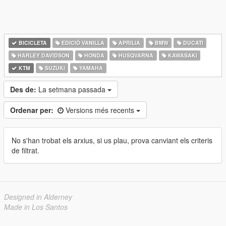
BICICLETA
EDICIÓ VANILLA
APRILIA
BMW
DUCATI
HARLEY DAVIDSON
HONDA
HUSQVARNA
KAWASAKI
KTM
SUZUKI
YAMAHA
Des de:
La setmana passada
Ordenar per:
Versions més recents
No s'han trobat els arxius, si us plau, prova canviant els criteris
de filtrat.
Designed in Alderney
Made in Los Santos