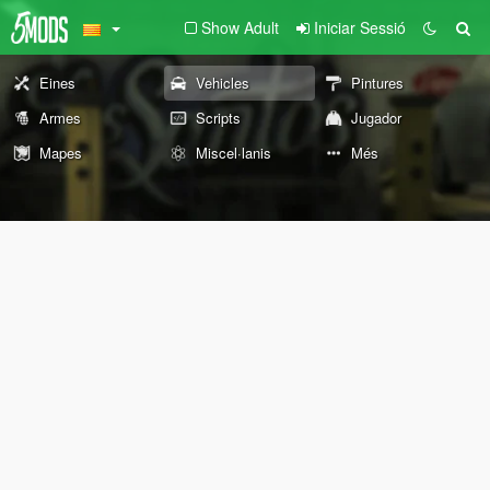
Show Adult
Iniciar Sessió
Eines
Vehicles
Pintures
Armes
Scripts
Jugador
Mapes
Miscel·lanis
Més