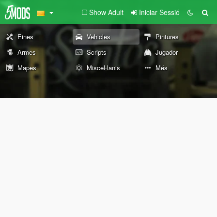
Show Adult
Iniciar Sessió
Eines
Vehicles
Pintures
Armes
Scripts
Jugador
Mapes
Miscel·lanis
Més