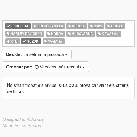
BICICLETA
EDICIÓ VANILLA
APRILIA
BMW
DUCATI
HARLEY DAVIDSON
HONDA
HUSQVARNA
KAWASAKI
KTM
SUZUKI
YAMAHA
Des de:
La setmana passada
Ordenar per:
Versions més recents
No s'han trobat els arxius, si us plau, prova canviant els criteris
de filtrat.
Designed in Alderney
Made in Los Santos