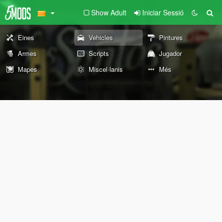
Show Adult
Iniciar Sessió
Eines
Vehicles
Pintures
Armes
Scripts
Jugador
Mapes
Miscel·lanis
Més