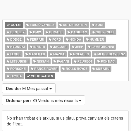
COTXE
EDICIÓ VANILLA
ASTON MARTIN
AUDI
BENTLEY
BMW
BUGATTI
CADILLAC
CHEVROLET
DODGE
FERRARI
FORD
HONDA
HUMMER
HYUNDAI
INFINITI
JAGUAR
JEEP
LAMBORGHINI
LEXUS
MASERATI
MAZDA
MCLAREN
MERCEDES-BENZ
MITSUBISHI
NISSAN
PAGANI
PEUGEOT
PONTIAC
PORSCHE
RANGE ROVER
ROLLS ROYCE
SUBARU
TOYOTA
VOLKSWAGEN
Des de:
El Mes passat
Ordenar per:
Versions més recents
No s'han trobat els arxius, si us plau, prova canviant els criteris
de filtrat.