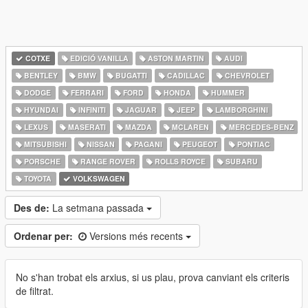
COTXE
EDICIÓ VANILLA
ASTON MARTIN
AUDI
BENTLEY
BMW
BUGATTI
CADILLAC
CHEVROLET
DODGE
FERRARI
FORD
HONDA
HUMMER
HYUNDAI
INFINITI
JAGUAR
JEEP
LAMBORGHINI
LEXUS
MASERATI
MAZDA
MCLAREN
MERCEDES-BENZ
MITSUBISHI
NISSAN
PAGANI
PEUGEOT
PONTIAC
PORSCHE
RANGE ROVER
ROLLS ROYCE
SUBARU
TOYOTA
VOLKSWAGEN
Des de:
La setmana passada
Ordenar per:
Versions més recents
No s'han trobat els arxius, si us plau, prova canviant els criteris
de filtrat.