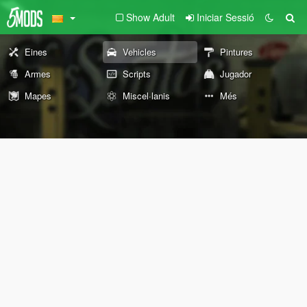
Show Adult
Iniciar Sessió
Eines
Vehicles
Pintures
Armes
Scripts
Jugador
Mapes
Miscel·lanis
Més