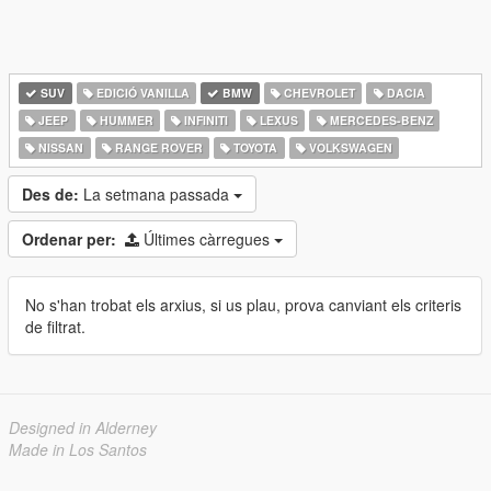
SUV
EDICIÓ VANILLA
BMW
CHEVROLET
DACIA
JEEP
HUMMER
INFINITI
LEXUS
MERCEDES-BENZ
NISSAN
RANGE ROVER
TOYOTA
VOLKSWAGEN
Des de:
La setmana passada
Ordenar per:
Últimes càrregues
No s'han trobat els arxius, si us plau, prova canviant els criteris
de filtrat.
Designed in Alderney
Made in Los Santos