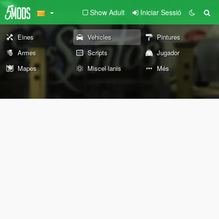
Show Adult
Iniciar Sessió
Eines
Vehicles
Pintures
Armes
Scripts
Jugador
Mapes
Miscel·lanis
Més