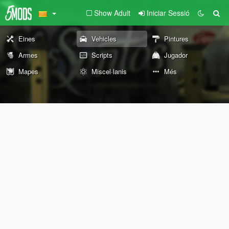
Show Adult
Iniciar Sessió
Eines
Vehicles
Pintures
Armes
Scripts
Jugador
Mapes
Miscel·lanis
Més