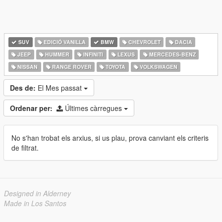
SUV
EDICIÓ VANILLA
BMW
CHEVROLET
DACIA
JEEP
HUMMER
INFINITI
LEXUS
MERCEDES-BENZ
NISSAN
RANGE ROVER
TOYOTA
VOLKSWAGEN
Des de:
El Mes passat
Ordenar per:
Últimes càrregues
No s'han trobat els arxius, si us plau, prova canviant els criteris
de filtrat.
Designed in Alderney
Made in Los Santos