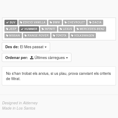
SUV
EDICIÓ VANILLA
BMW
CHEVROLET
DACIA
JEEP
HUMMER
INFINITI
LEXUS
MERCEDES-BENZ
NISSAN
RANGE ROVER
TOYOTA
VOLKSWAGEN
Des de:
El Mes passat
Ordenar per:
Últimes càrregues
No s'han trobat els arxius, si us plau, prova canviant els criteris
de filtrat.
Designed in Alderney
Made in Los Santos