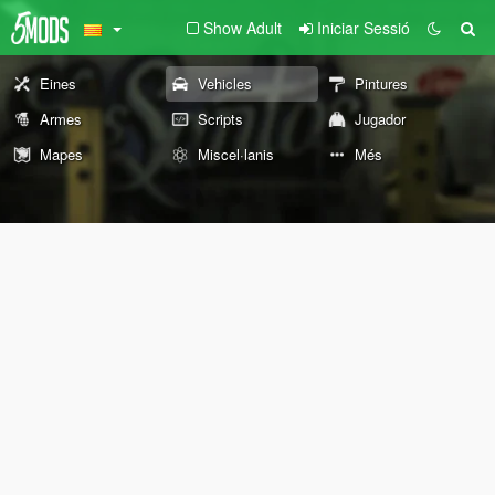
Show Adult
Iniciar Sessió
Eines
Vehicles
Pintures
Armes
Scripts
Jugador
Mapes
Miscel·lanis
Més