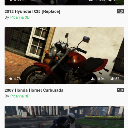
2012 Hyundai IX35 [Replace]
1.0
By
Picanha 3D
4.78
10.941
57
2007 Honda Hornet Carburada
1.0
By
Picanha 3D