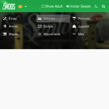
Show Adult
Iniciar Sessió
Eines
Vehicles
Pintures
Armes
Scripts
Jugador
Mapes
Miscel·lanis
Més