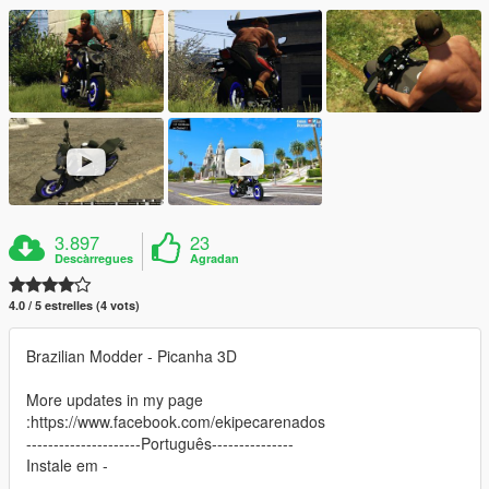
3.897
23
Descàrregues
Agradan
4.0 / 5 estrelles (4 vots)
Brazilian Modder - Picanha 3D
More updates in my page
:https://www.facebook.com/ekipecarenados
---------------------Português---------------
Instale em -