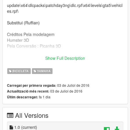
update\x64\dlcpacks\patchday3ng\dlc.rpf\x64\levels\gta5\vehicl
es.rpf\
Substitui (Ruffian)
Créditos Pela modelagem
Humster 3D
Pela Conversão : Picanha 3D
---------------------------English-----------------------
Show Full Description
Install in -
BICICLETA
YAMAHA
update\x64\dlcpacks\patchday3ng\dlc.rpf\x64\levels\GTA5\vehi
cles.rpf\
03 de Juliol de 2016
Carregat per primera vegada:
03 de Juliol de 2016
Actualització més recent:
Replaces (Ruffian)
fa 1 dia
Últim descarregat:
By modeling credits
Humster3d
All Versions
For Conversion: Picanha 3D
1.0
(current)