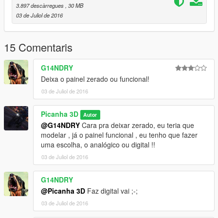
3.897 descàrregues
, 30 MB
03 de Juliol de 2016
15 Comentaris
G14NDRY
Deixa o painel zerado ou funcional!
03 de Juliol de 2016
Picanha 3D
Autor
@G14NDRY
Cara pra deixar zerado, eu teria que
modelar , já o painel funcional , eu tenho que fazer
uma escolha, o analógico ou digital !!
03 de Juliol de 2016
G14NDRY
@Picanha 3D
Faz digital vai ;-;
03 de Juliol de 2016