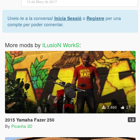
12 de Març de 2017
Uneix-te a la conversa!
Inicia Sessió
o
Registre
per una
compte per poder comentar.
More mods by
ILusioN WorkS
:
3.466
27
2015 Yamaha Fazer 250
1.0
By
Picanha 3D