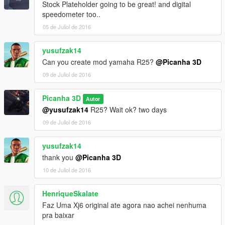
Stock Plateholder going to be great! and digital
speedometer too..
05 de Juliol de 2016
yusufzak14
Can you create mod yamaha R25?
@Picanha 3D
09 de Juliol de 2016
Picanha 3D
Autor
@yusufzak14
R25? Wait ok? two days
09 de Juliol de 2016
yusufzak14
thank you
@Picanha 3D
10 de Juliol de 2016
HenriqueSkalate
Faz Uma Xj6 original ate agora nao achei nenhuma
pra baixar