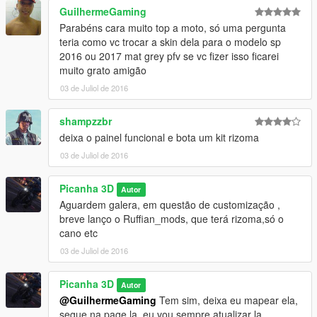
GuilhermeGaming
Parabéns cara muito top a moto, só uma pergunta
teria como vc trocar a skin dela para o modelo sp
2016 ou 2017 mat grey pfv se vc fizer isso ficarei
muito grato amigão
03 de Juliol de 2016
shampzzbr
deixa o painel funcional e bota um kit rizoma
03 de Juliol de 2016
Picanha 3D
Autor
Aguardem galera, em questão de customização ,
breve lanço o Ruffian_mods, que terá rizoma,só o
cano etc
03 de Juliol de 2016
Picanha 3D
Autor
@GuilhermeGaming
Tem sim, deixa eu mapear ela,
segue na page la, eu vou sempre atualizar la