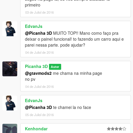
primeiro
03 de Juliol de 2016
EdvanJs
@Picanha 3D
MUITO TOP!! Mano como faço pra
deixar o painel funcional! to fazendo um carro aqui e
parei nessa parte. pode ajudar?
04 de Juliol de 2016
Picanha 3D
Autor
@gtavmods2
me chama na minha page
no pv
04 de Juliol de 2016
EdvanJs
@Picanha 3D
te chamei la no face
05 de Juliol de 2016
Kenhondar