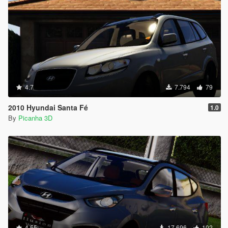
4.7
7.794
79
2010 Hyundai Santa Fé
1.0
By
Picanha 3D
4.55
17.696
102