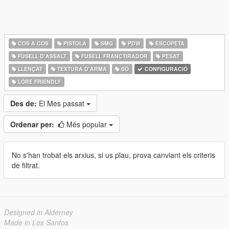
COS A COS
PISTOLA
SMG
PDW
ESCOPETA
FUSELL D'ASSALT
FUSELL FRANCTIRADOR
PESAT
LLENÇAT
TEXTURA D'ARMA
SÓ
CONFIGURACIÓ
LORE FRIENDLY
Des de:
El Mes passat
Ordenar per:
Més popular
No s'han trobat els arxius, si us plau, prova canviant els criteris
de filtrat.
Designed in Alderney
Made in Los Santos