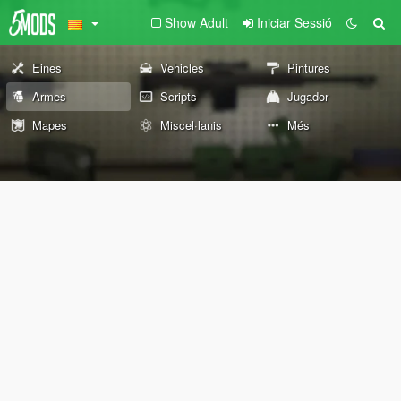
Show Adult
Iniciar Sessió
Eines
Vehicles
Pintures
Armes
Scripts
Jugador
Mapes
Miscel·lanis
Més