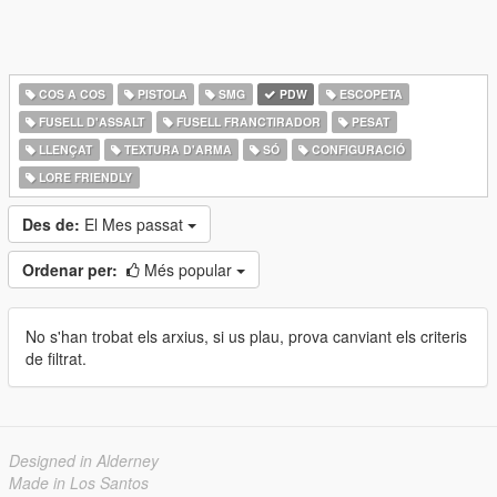
COS A COS
PISTOLA
SMG
PDW
ESCOPETA
FUSELL D'ASSALT
FUSELL FRANCTIRADOR
PESAT
LLENÇAT
TEXTURA D'ARMA
SÓ
CONFIGURACIÓ
LORE FRIENDLY
Des de:
El Mes passat
Ordenar per:
Més popular
No s'han trobat els arxius, si us plau, prova canviant els criteris
de filtrat.
Designed in Alderney
Made in Los Santos