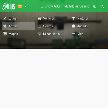
Show Adult
Iniciar Sessió
Eines
Vehicles
Pintures
Armes
Scripts
Jugador
Mapes
Miscel·lanis
Més