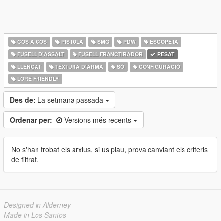
COS A COS
PISTOLA
SMG
PDW
ESCOPETA
FUSELL D'ASSALT
FUSELL FRANCTIRADOR
PESAT
LLENÇAT
TEXTURA D'ARMA
SÓ
CONFIGURACIÓ
LORE FRIENDLY
Des de:
La setmana passada
Ordenar per:
Versions més recents
No s'han trobat els arxius, si us plau, prova canviant els criteris
de filtrat.
Designed in Alderney
Made in Los Santos