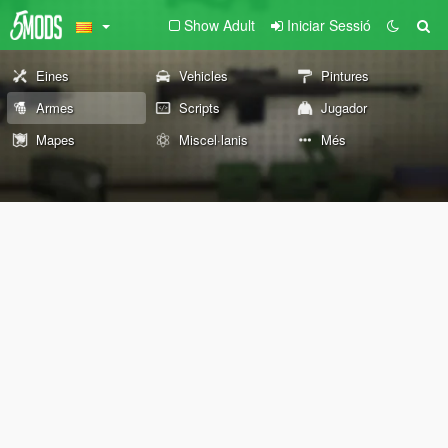
Show Adult
Iniciar Sessió
Eines
Vehicles
Pintures
Armes
Scripts
Jugador
Mapes
Miscel·lanis
Més