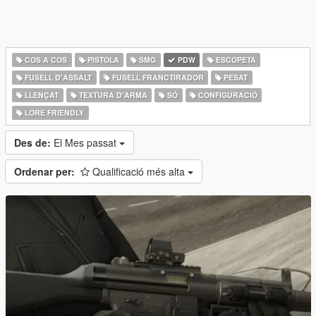
COS A COS
PISTOLA
SMG
PDW
ESCOPETA
FUSELL D'ASSALT
FUSELL FRANCTIRADOR
PESAT
LLENÇAT
TEXTURA D'ARMA
SÓ
CONFIGURACIÓ
LORE FRIENDLY
Des de:
El Mes passat
Ordenar per:
Qualificació més alta