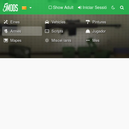
Show Adult
Iniciar Sessió
Eines
Vehicles
Pintures
Armes
Scripts
Jugador
Mapes
Miscel·lanis
Més