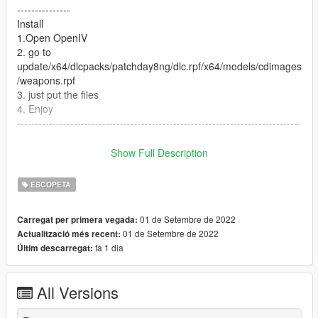
---------------
Install
1.Open OpenIV
2. go to
update/x64/dlcpacks/patchday8ng/dlc.rpf/x64/models/cdimages
/weapons.rpf
3. just put the files
4. Enjoy
--------------------------------------------------------------------------------
---------------
Let me know what do you think about it in the comments.
Show Full Description
Dont repost on any other sites.
Feel free to edit the files just make sure to give me the credits if
ESCOPETA
you post on the site.
01 de Setembre de 2022
Carregat per primera vegada:
01 de Setembre de 2022
Actualització més recent:
fa 1 dia
Últim descarregat:
All Versions