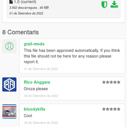
1.0
(current)
3.952 descàrregues
, 90 MB
01 de Setembre de 2022
8 Comentaris
gta5-mods
This file has been approved automatically. If you think
this file should not be here for any reason please
report it.
01 de Setembre de 2022
Rico Anggara
Groza please
03 de Setembre de 2022
bloodykills
Cool
05 de Setembre de 2022