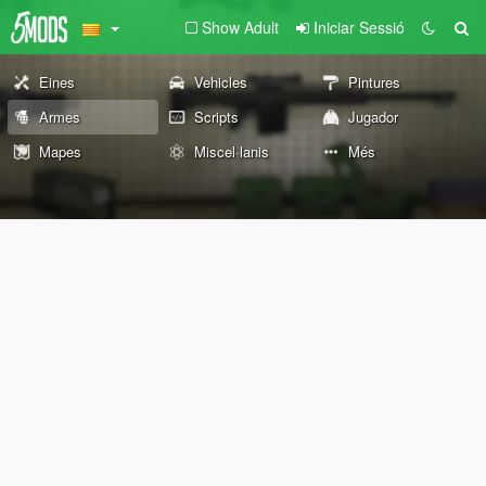
Show Adult
Iniciar Sessió
Eines
Vehicles
Pintures
Armes
Scripts
Jugador
Mapes
Miscel·lanis
Més