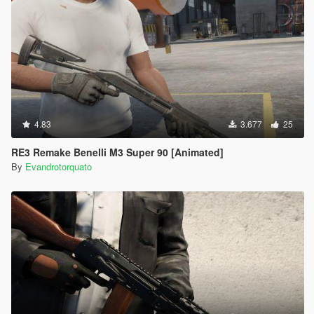
4.83
3.677
25
RE3 Remake Benelli M3 Super 90 [Animated]
By
Evandrotorquato