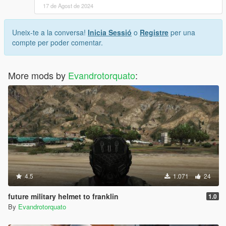
17 de Agost de 2024
Uneix-te a la conversa!
Inicia Sessió
o
Registre
per una
compte per poder comentar.
More mods by
Evandrotorquato
:
4.5
1.071
24
future military helmet to franklin
1.0
By
Evandrotorquato