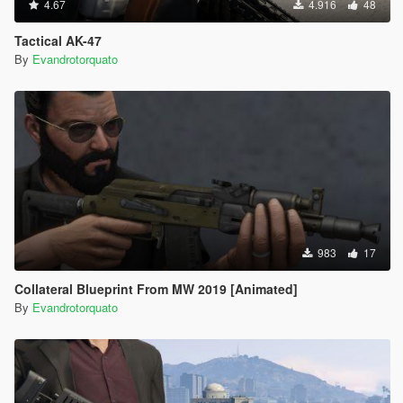
4.67
4.916
48
Tactical AK-47
By
Evandrotorquato
983
17
Collateral Blueprint From MW 2019 [Animated]
By
Evandrotorquato