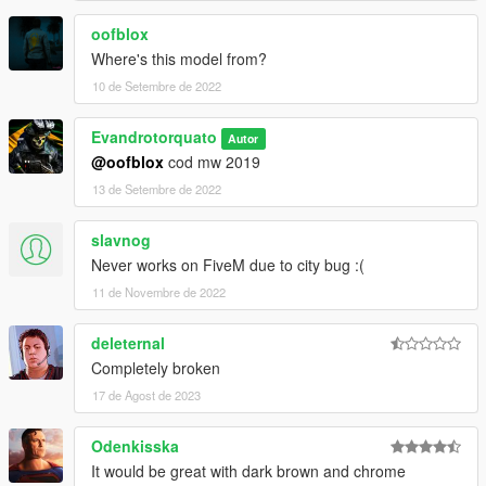
oofblox
Where's this model from?
10 de Setembre de 2022
Evandrotorquato
Autor
@oofblox
cod mw 2019
13 de Setembre de 2022
slavnog
Never works on FiveM due to city bug :(
11 de Novembre de 2022
deleternal
Completely broken
17 de Agost de 2023
Odenkisska
It would be great with dark brown and chrome