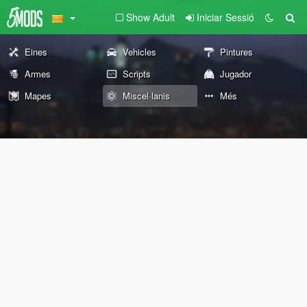
Show Adult
Iniciar Sessió
Eines
Vehicles
Pintures
Armes
Scripts
Jugador
Mapes
Miscel·lanis
Més