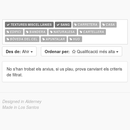
TEXTURES MISCEL·LÀNIES
SANG
CARRETERA
CASA
EDIFICI
BANDERA
NATURALESA
CARTELLERA
BÒVEDA DEL CEL
APUNTALAR
HUD
Des de:
Ahir
Ordenar per:
Qualificació més alta
No s'han trobat els arxius, si us plau, prova canviant els criteris
de filtrat.
Designed in Alderney
Made in Los Santos