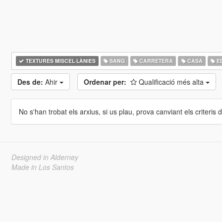
TEXTURES MISCEL·LÀNIES
SANG
CARRETERA
CASA
ED
Des de:
Ahir
Ordenar per:
Qualificació més alta
No s'han trobat els arxius, si us plau, prova canviant els criteris de
Designed in Alderney
Made in Los Santos