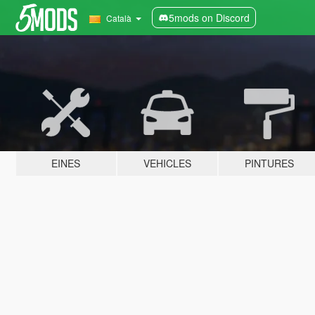
5mods on Discord
Català
EINES
VEHICLES
PINTURES