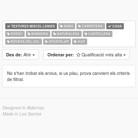
TEXTURES MISCEL·LÀNIES
SANG
CARRETERA
CASA
EDIFICI
BANDERA
NATURALESA
CARTELLERA
BÒVEDA DEL CEL
APUNTALAR
HUD
Des de:
Ahir
Ordenar per:
Qualificació més alta
No s'han trobat els arxius, si us plau, prova canviant els criteris
de filtrat.
Designed in Alderney
Made in Los Santos