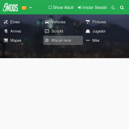
Show Adult
Iniciar Sessió
Eines
Vehicles
Pintures
Armes
Scripts
Jugador
Mapes
Miscel·lanis
Més