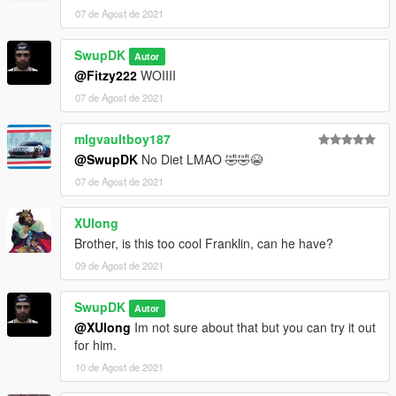
07 de Agost de 2021
SwupDK
Autor
@Fitzy222
WOIIII
07 de Agost de 2021
mlgvaultboy187
@SwupDK
No Diet LMAO 🤣🤣😭
07 de Agost de 2021
XUlong
Brother, is this too cool Franklin, can he have?
09 de Agost de 2021
SwupDK
Autor
@XUlong
Im not sure about that but you can try it out
for him.
10 de Agost de 2021