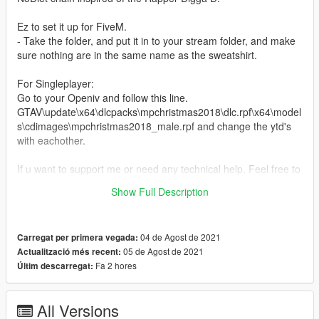
Ez to set it up for FiveM.
- Take the folder, and put it in to your stream folder, and make
sure nothing are in the same name as the sweatshirt.
For Singleplayer:
Go to your Openiv and follow this line.
GTAV\update\x64\dlcpacks\mpchristmas2018\dlc.rpf\x64\model
s\cdimages\mpchristmas2018_male.rpf and change the ytd's
with eachother.
If u want to support me or need any technical help. Feel free to
join this discord:
Show Full Description
https://discord.gg/GaGu22YjBm
04 de Agost de 2021
Carregat per primera vegada:
05 de Agost de 2021
Actualització més recent:
Fa 2 hores
Últim descarregat:
All Versions