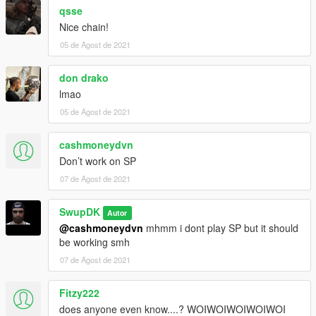
qsse
Nice chain!
05 de Agost de 2021
don drako
lmao
05 de Agost de 2021
cashmoneydvn
Don’t work on SP
07 de Agost de 2021
SwupDK
Autor
@cashmoneydvn
mhmm i dont play SP but it should
be working smh
07 de Agost de 2021
Fitzy222
does anyone even know....? WOIWOIWOIWOIWOI