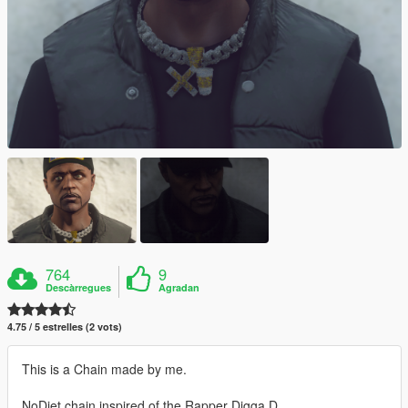
764
9
Descàrregues
Agradan
4.75 / 5 estrelles (2 vots)
This is a Chain made by me.
NoDiet chain inspired of the Rapper Digga D.