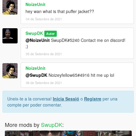
NoizeUnit
hey wan what is that puffer jacket??
04 de Setembre de 2021
SwupDK
Autor
@NoizeUnit
SwupDK#5240 Contact me on discord!
;)
05 de Setembre de 2021
NoizeUnit
@SwupDK
Noizeyfellow65#4916 hit me up lol
06 de Setembre de 2021
Uneix-te a la conversa!
Inicia Sessió
o
Registre
per una
compte per poder comentar.
More mods by
SwupDK
: