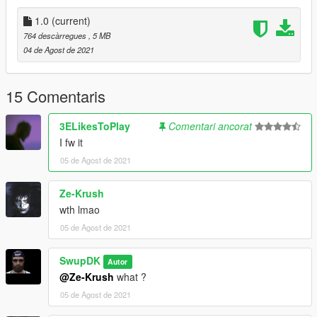
1.0
(current)
764 descàrregues
, 5 MB
04 de Agost de 2021
15 Comentaris
3ELikesToPlay
Comentari ancorat
I fw it
05 de Agost de 2021
Ze-Krush
wth lmao
05 de Agost de 2021
SwupDK
Autor
@Ze-Krush
what ?
05 de Agost de 2021