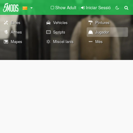
Show Adult
Iniciar Sessió
Eines
Vehicles
Pintures
Armes
Scripts
Jugador
Mapes
Miscel·lanis
Més