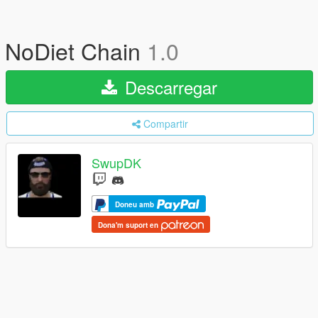
NoDiet Chain
1.0
Descarregar
Compartir
SwupDK
Doneu amb
Dona'm suport en