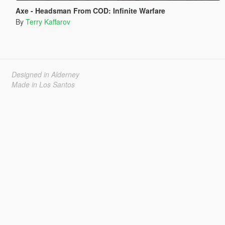
Axe - Headsman From COD: Infinite Warfare
By
Terry Kaffarov
Designed in Alderney
Made in Los Santos