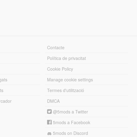
Contacte
Política de privacitat
Cookie Policy
gats
Manage cookie settings
ts
Termes d'utilització
cador
DMCA
@5mods a Twitter
5mods a Facebook
5mods on Discord