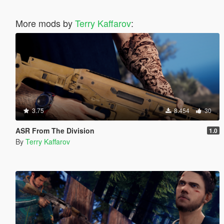
More mods by
Terry Kaffarov
:
3.75
8.454
30
ASR From The Division
1.0
By
Terry Kaffarov