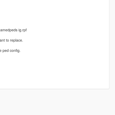
eamedpeds ig.rpf
ant to replace.
e ped config.