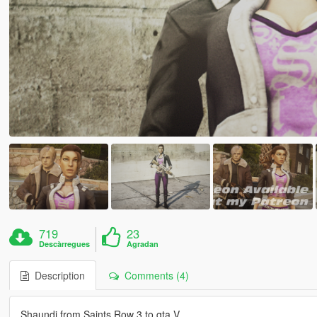
719
23
Descàrregues
Agradan
Description
Comments (4)
Shaundi from Saints Row 3 to gta V