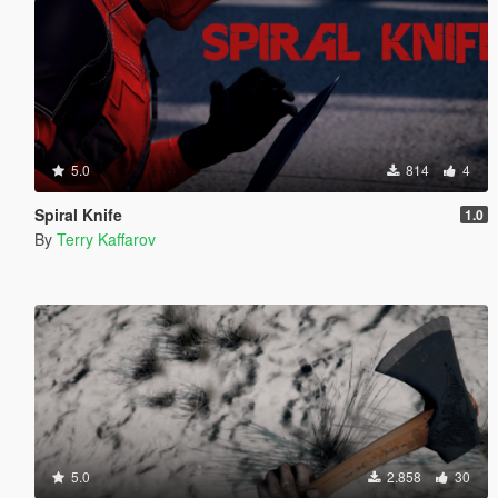
5.0
814
4
Spiral Knife
1.0
By
Terry Kaffarov
5.0
2.858
30