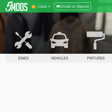
5mods on Discord
Català
EINES
VEHICLES
PINTURES