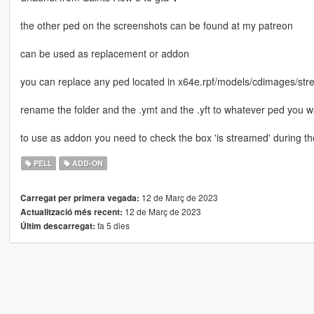
the other ped on the screenshots can be found at my patreon
can be used as replacement or addon
you can replace any ped located in x64e.rpf/models/cdimages/str
rename the folder and the .ymt and the .yft to whatever ped you w
to use as addon you need to check the box 'is streamed' during th
PELL
ADD-ON
12 de Març de 2023
Carregat per primera vegada:
12 de Març de 2023
Actualització més recent:
fa 5 dies
Últim descarregat: