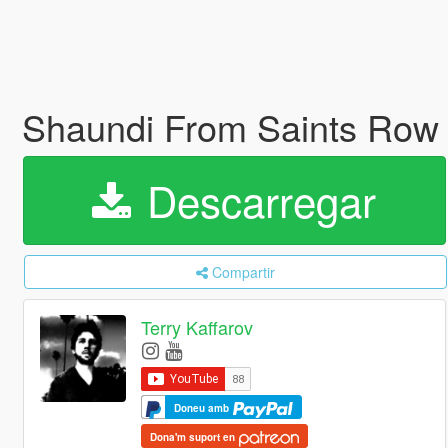
Shaundi From Saints Row 
Descarregar
Compartir
Terry Kaffarov
Doneu amb
Dona'm suport en