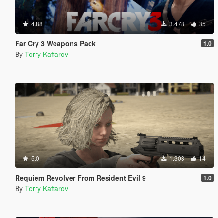
4.88
3.478
35
Far Cry 3 Weapons Pack
1.0
By
Terry Kaffarov
5.0
1.303
14
Requiem Revolver From Resident Evil 9
1.0
By
Terry Kaffarov