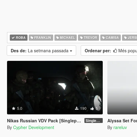
ROBA
FRANKLIN
MICHAEL
TREVOR
CAMISA
JERS
Des de:
La setmana passada
Ordenar per:
Més popu
5.0
190
5
Nikas Russian VDV Pack [Singleplayer / FiveM]
Alyssa Set Fo
Singleplayer 1.0
By
Cypher Development
By
rareluv