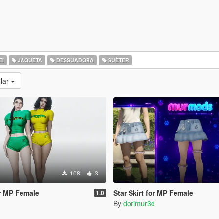
EI
JAQUETA
DESSUADORA
SUÈTER
lar
108
3
r MP Female
Star Skirt for MP Female
1.0
By
dorimur3d