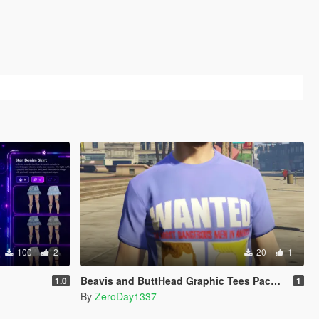
100
2
20
1
Beavis and ButtHead Graphic Tees Pack for MP Male
1.0
1
By
ZeroDay1337