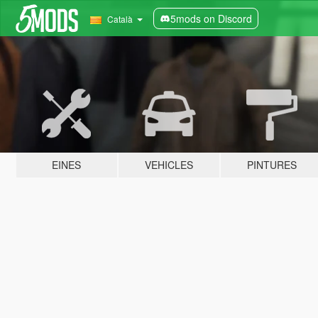
5mods on Discord
Català
EINES
VEHICLES
PINTURES