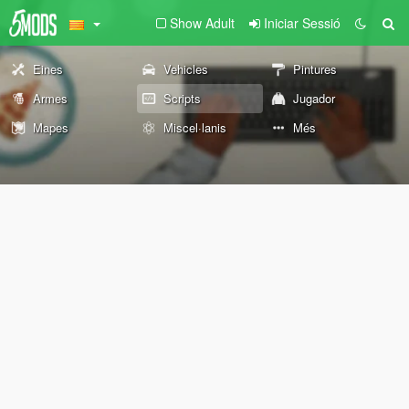
Show Adult
Iniciar Sessió
Eines
Vehicles
Pintures
Armes
Scripts
Jugador
Mapes
Miscel·lanis
Més