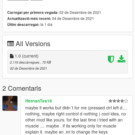
02 de Desembre de 2021
Carregat per primera vegada:
04 de Desembre de 2021
Actualització més recent:
fa 1 dia
Últim descarregat:
All Versions
1.0
(current)
2.116 descàrregues
, 70 KB
02 de Desembre de 2021
2 Comentaris
HernanTes18
maybe it works but didn´t for me (pressed ctrl left d....
nothing, maybe right control d nothing ) cool idea, no
other mod like yours. for the last time i tried with an
muscle .... maybe . if its working only for muscle
explain it. maybe an .ini to change the keys