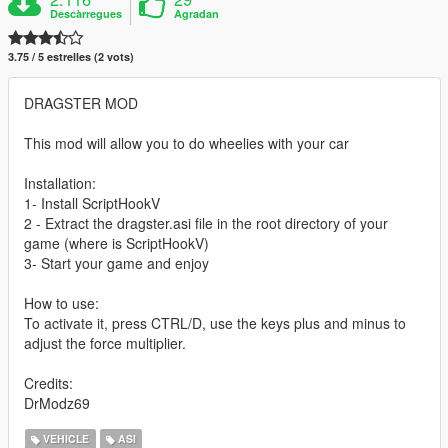
Descàrregues
Agradan
3.75 / 5 estrelles (2 vots)
DRAGSTER MOD
This mod will allow you to do wheelies with your car
Installation:
1- Install ScriptHookV
2 - Extract the dragster.asi file in the root directory of your
game (where is ScriptHookV)
3- Start your game and enjoy
How to use:
To activate it, press CTRL/D, use the keys plus and minus to
adjust the force multiplier.
Credits:
DrModz69
VEHICLE
ASI