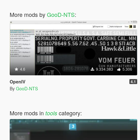
More mods by
GooD-NTS
:
4.6
9.334.383
5.306
OpenIV
4.1
By
GooD-NTS
More mods in
category:
tools