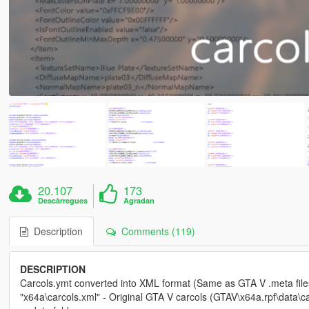
20.107
173
Descàrregues
Agradan
Description
Comments (119)
DESCRIPTION
Carcols.ymt converted into XML format (Same as GTA V .meta file
"x64a\carcols.xml" - Original GTA V carcols (GTAV\x64a.rpf\data\c