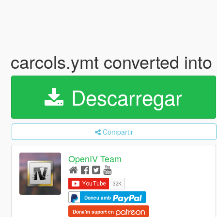
carcols.ymt converted int
Descarregar
Compartir
OpenIV Team
Doneu amb
Dona'm suport en