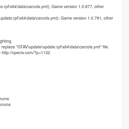
e.rpf\x64\data\carcols.ymt); Game version 1.0.877, other
pdate.rpf\x64\data\carcols.ymt); Game version 1.0.791, other
ghting.
 replace "GTAV\update\update.rpf\x64\data\carcols.ymt" file.
e http://openiv.com/?p=1132
orums
forums