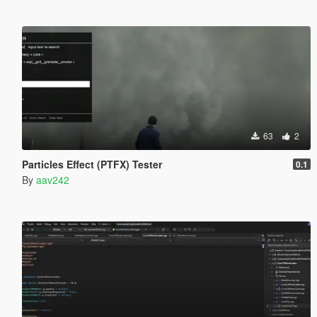
63
2
Particles Effect (PTFX) Tester
0.1
By
aav242