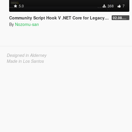
5.0
368
7
Community Script Hook V .NET Core for Legacy & Enhanced [ .NET Core ]
02.08.2026
By
Nozomu-san
Designed in Alderney
Made in Los Santos