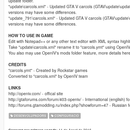
update folder.
"update\carcols.xml" - Updated GTA V carcols (GTAV\update\updat
versions may have some differences.
"update_791\carcols.xml" - Updated GTA V carcols (GTAV\update\u
versions may have some differences.
HOW TO USE IN GAME
Edit with Notepad++ or any other text editor with XML syntax highli
Take "update\carcols.xml" rename it to "carcols.ymt" using OpenIV
You also may use OpenIV's mods folder feature, more details her
CREDITS
"carcols.ymt" - Created by Rockstar games
Converted to "carcols.xml" by OpenIV team
LINKS
http://openiv.com/ - offical site
http://gtaforums.com/forum/403-openiv/ - International (english) f
http://forums.gtamodding.ru/index.php?showforum=47 - Russian 
DESENVOLUPADORS
CONFIGURACIÓ
11 de Agost de 2016