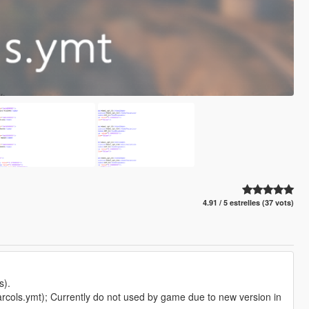
4.91 / 5 estrelles (37 vots)
s).
arcols.ymt); Currently do not used by game due to new version in