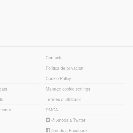
Contacte
Política de privacitat
Cookie Policy
gats
Manage cookie settings
ts
Termes d'utilització
cador
DMCA
@5mods a Twitter
5mods a Facebook