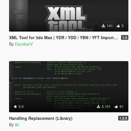
141
5
XML Tool for 3ds Max | YDR / YDD / YBN / YFT Importer & Exporter
1.0
By
EscobarV
5.0
5.101
61
Handling Replacement (Library)
1.2.0
By
ikt