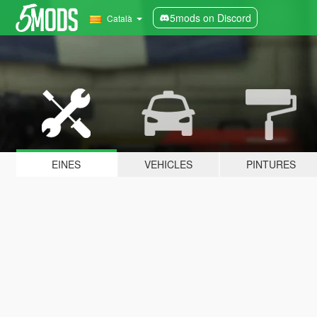
5mods on Discord
Català
EINES
VEHICLES
PINTURES