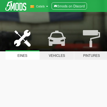
5mods on Discord
Català
EINES
VEHICLES
PINTURES