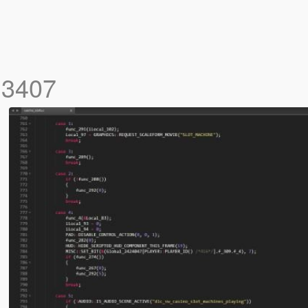
s
3407