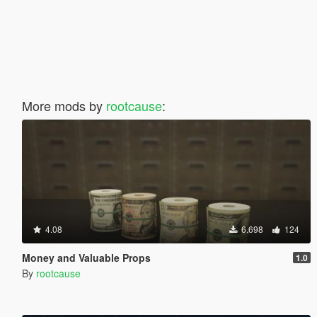
More mods by
rootcause
:
4.08
6.698
124
Money and Valuable Props
1.0
By
rootcause