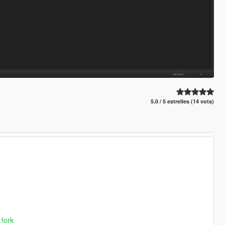
5.0 / 5 estrelles (14 vots)
 fork