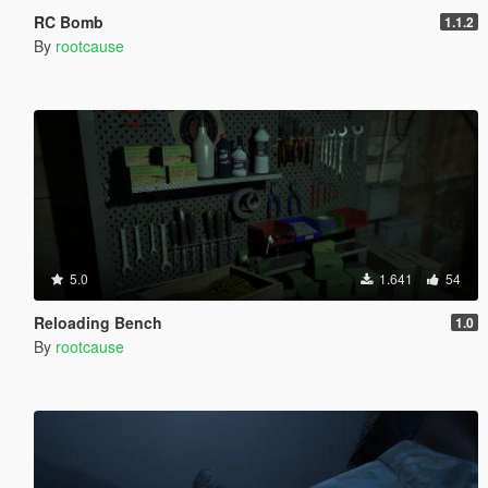
RC Bomb
1.1.2
By
rootcause
5.0
1.641
54
Reloading Bench
1.0
By
rootcause