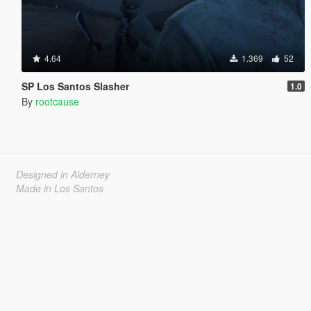
4.64
1.369
52
SP Los Santos Slasher
1.0
By
rootcause
Designed in Alderney
Made in Los Santos