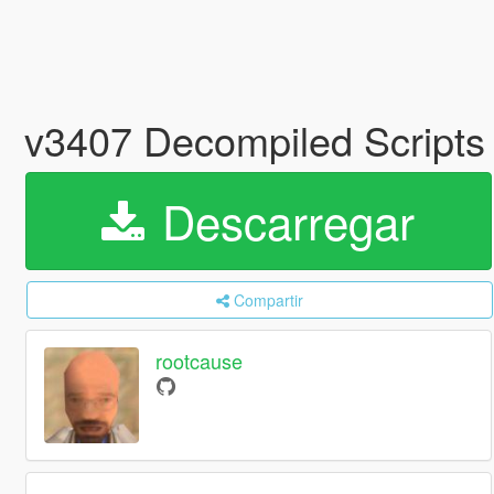
v3407 Decompiled Script
Descarregar
Compartir
rootcause