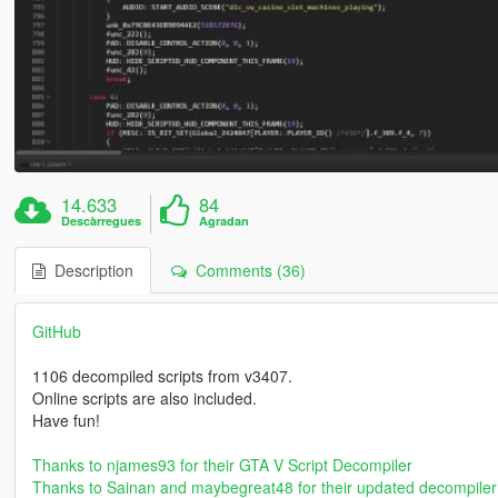
14.633
84
Descàrregues
Agradan
Description
Comments (36)
GitHub
1106 decompiled scripts from v3407.
Online scripts are also included.
Have fun!
Thanks to njames93 for their GTA V Script Decompiler
Thanks to Sainan and maybegreat48 for their updated decompiler