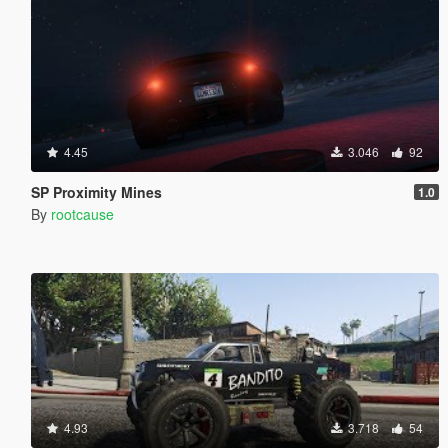
4.45
3.046
92
SP Proximity Mines
1.0
By
rootcause
4.93
3.718
54