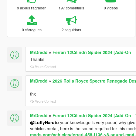
9 arxius t'agraden
197 comentaris
0 vídeos
0 càrregues
2 seguidors
MrDredd
»
Ferrari 12Cilindri Spider 2024 [Add-On | 
Thanks
Veure Context
MrDredd
»
2026 Rolls Royce Spectre Renegade Desi
thx
Veure Context
MrDredd
»
Ferrari 12Cilindri Spider 2024 [Add-On | 
@LuffyNaruto
your knowledge is very pooor, why give 
vehicles.meta , here is the sound required for this mods
mods.com/vehicles/ferrari-458-f136-v8-sound-mod