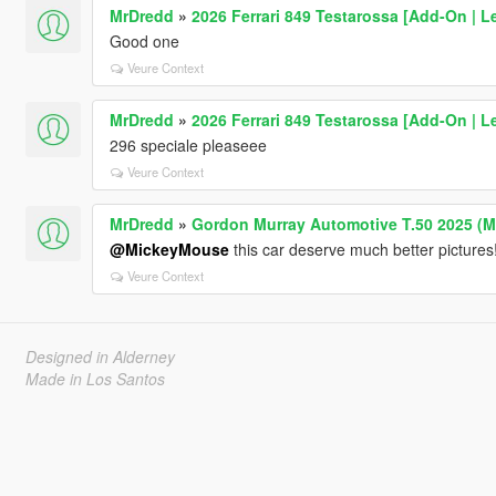
MrDredd
»
2026 Ferrari 849 Testarossa [Add-On | 
Good one
Veure Context
MrDredd
»
2026 Ferrari 849 Testarossa [Add-On | 
296 speciale pleaseee
Veure Context
MrDredd
»
Gordon Murray Automotive T.50 2025 (M
@MickeyMouse
this car deserve much better pictures!
Veure Context
Designed in Alderney
Made in Los Santos