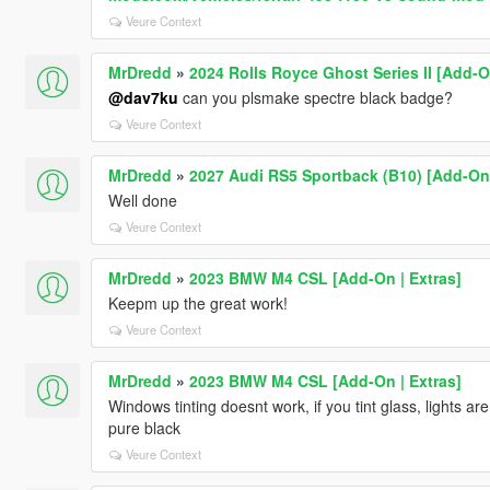
Veure Context
MrDredd
»
2024 Rolls Royce Ghost Series II [Add-O
@dav7ku
can you plsmake spectre black badge?
Veure Context
MrDredd
»
2027 Audi RS5 Sportback (B10) [Add-On 
Well done
Veure Context
MrDredd
»
2023 BMW M4 CSL [Add-On | Extras]
Keepm up the great work!
Veure Context
MrDredd
»
2023 BMW M4 CSL [Add-On | Extras]
Windows tinting doesnt work, if you tint glass, lights a
pure black
Veure Context