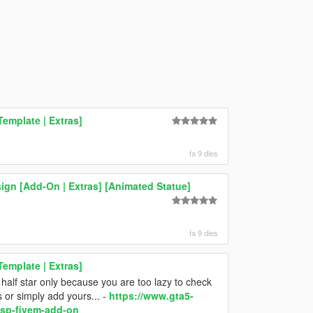
Template | Extras]
fa 9 dies
gn [Add-On | Extras] [Animated Statue]
fa 9 dies
Template | Extras]
half star only because you are too lazy to check
 or simply add yours... -
https://www.gta5-
-sp-fivem-add-on