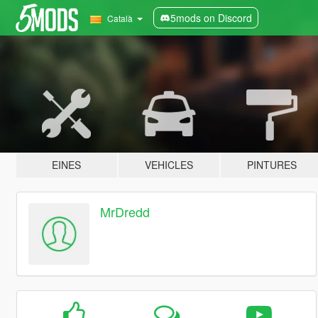
5mods on Discord
Català
EINES
VEHICLES
PINTURES
MrDredd