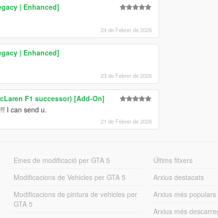
Legacy | Enhanced]
24 de Febrer de 2026
Legacy | Enhanced]
23 de Febrer de 2026
cLaren F1 successor) [Add-On]
!! I can send u.
21 de Febrer de 2026
Eines de modificació per GTA 5
Últims fitxers
Modificacions de Vehicles per GTA 5
Arxius destacats
Modificacions de pintura de vehicles per
Arxius més populars
GTA 5
Arxius més descarre