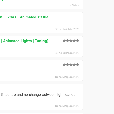
fa 9 dies
n | Extras] [Animated statue]
08 de Juliol de 2026
| Animated Lights | Tuning]
05 de Juliol de 2026
10 de Març de 2026
re tinted too and no change between light, dark or
10 de Març de 2026