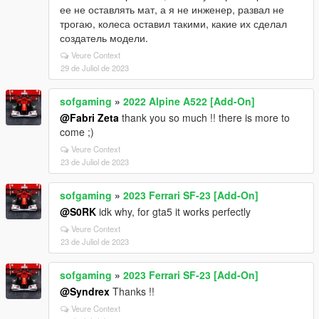
ее не оставлять мат, а я не инженер, развал не
трогаю, колеса оставил такими, какие их сделал
создатель модели.
Veure Context
29 de Juliol de 2023
sofgaming
»
2022 Alpine A522 [Add-On]
@Fabri Zeta
thank you so much !! there is more to
come ;)
Veure Context
23 de Juliol de 2023
sofgaming
»
2023 Ferrari SF-23 [Add-On]
@S0RK
idk why, for gta5 it works perfectly
Veure Context
23 de Juliol de 2023
sofgaming
»
2023 Ferrari SF-23 [Add-On]
@Syndrex
Thanks !!
Veure Context