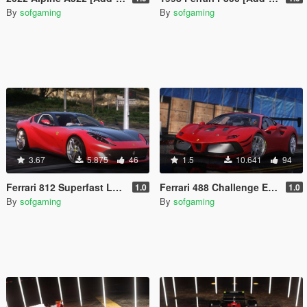
By
sofgaming
By
sofgaming
3.67
5.875
46
1.5
10.641
94
Ferrari 812 Superfast Leggera [Add-On]
Ferrari 488 Challenge Evo [Add-On]
1.0
1.0
By
sofgaming
By
sofgaming