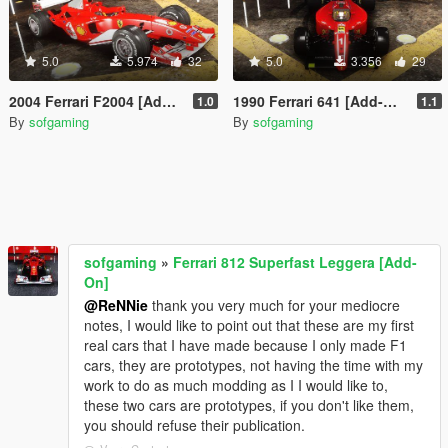
5.0
5.974
32
5.0
3.356
29
2004 Ferrari F2004 [Add-On]
1990 Ferrari 641 [Add-On]
1.0
1.1
By
sofgaming
By
sofgaming
sofgaming
»
Ferrari 812 Superfast Leggera [Add-
On]
@ReNNie
thank you very much for your mediocre
notes, I would like to point out that these are my first
real cars that I have made because I only made F1
cars, they are prototypes, not having the time with my
work to do as much modding as I I would like to,
these two cars are prototypes, if you don't like them,
you should refuse their publication.