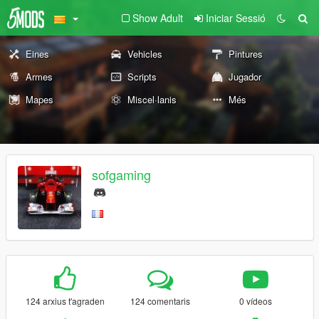
Show Adult
Iniciar Sessió
Eines
Vehicles
Pintures
Armes
Scripts
Jugador
Mapes
Miscel·lanis
Més
sofgaming
124 arxius t'agraden
124 comentaris
0 vídeos