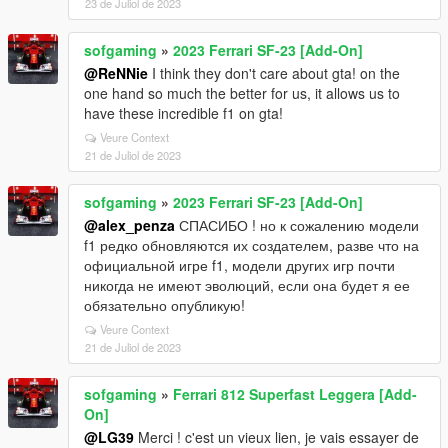
23 de Juliol de 2023
sofgaming
»
2023 Ferrari SF-23 [Add-On]
@ReNNie
I think they don't care about gta! on the
one hand so much the better for us, it allows us to
have these incredible f1 on gta!
Veure Context
21 de Juliol de 2023
sofgaming
»
2023 Ferrari SF-23 [Add-On]
@alex_penza
СПАСИБО ! но к сожалению модели
f1 редко обновляются их создателем, разве что на
официальной игре f1, модели других игр почти
никогда не имеют эволюций, если она будет я ее
обязательно опубликую!
Veure Context
21 de Juliol de 2023
sofgaming
»
Ferrari 812 Superfast Leggera [Add-
On]
@LG39
Merci ! c'est un vieux lien, je vais essayer de