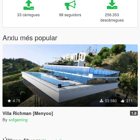
33 càrregues
98 seguidors
256.353
descàrregues
Arxiu més popular
4.75
53.580
311
Villa Richman [Menyoo]
1.8
By
sofgaming