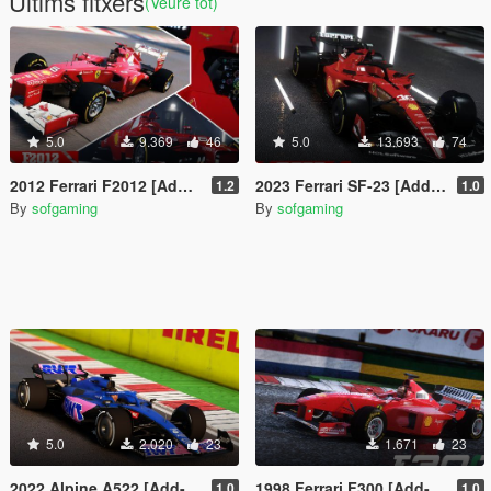
Últims fitxers
(Veure tot)
5.0
9.369
46
5.0
13.693
74
2012 Ferrari F2012 [Add-On]
2023 Ferrari SF-23 [Add-On]
1.2
1.0
By
sofgaming
By
sofgaming
5.0
2.020
23
1.671
23
2022 Alpine A522 [Add-On]
1998 Ferrari F300 [Add-On]
1.0
1.0