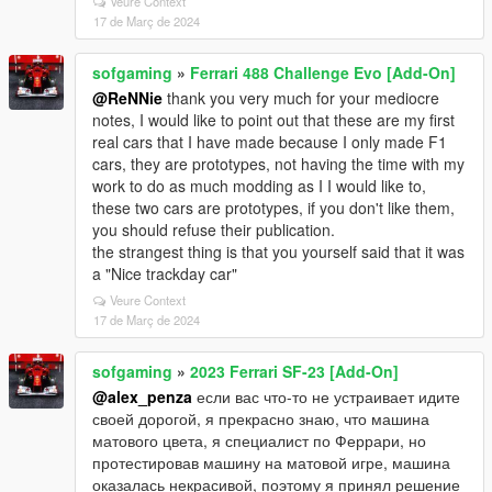
Veure Context
17 de Març de 2024
sofgaming
»
Ferrari 488 Challenge Evo [Add-On]
@ReNNie
thank you very much for your mediocre
notes, I would like to point out that these are my first
real cars that I have made because I only made F1
cars, they are prototypes, not having the time with my
work to do as much modding as I I would like to,
these two cars are prototypes, if you don't like them,
you should refuse their publication.
the strangest thing is that you yourself said that it was
a "Nice trackday car"
Veure Context
17 de Març de 2024
sofgaming
»
2023 Ferrari SF-23 [Add-On]
@alex_penza
если вас что-то не устраивает идите
своей дорогой, я прекрасно знаю, что машина
матового цвета, я специалист по Феррари, но
протестировав машину на матовой игре, машина
оказалась некрасивой, поэтому я принял решение