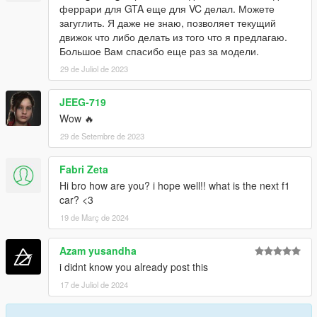
феррари для GTA еще для VC делал. Можете
загуглить. Я даже не знаю, позволяет текущий
движок что либо делать из того что я предлагаю.
Большое Вам спасибо еще раз за модели.
29 de Juliol de 2023
JEEG-719
Wow 🔥
29 de Setembre de 2023
Fabri Zeta
Hi bro how are you? i hope well!! what is the next f1
car? <3
19 de Març de 2024
Azam yusandha
i didnt know you already post this
17 de Juliol de 2024