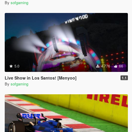
By
sofgaming
5.0
4.776
66
Live Show in Los Santos! [Menyoo]
1.1
By
sofgaming