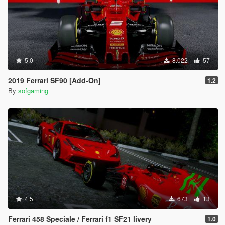
5.0
8.022
57
2019 Ferrari SF90 [Add-On]
1.2
By
sofgaming
4.5
673
13
Ferrari 458 Speciale / Ferrari f1 SF21 livery
1.0