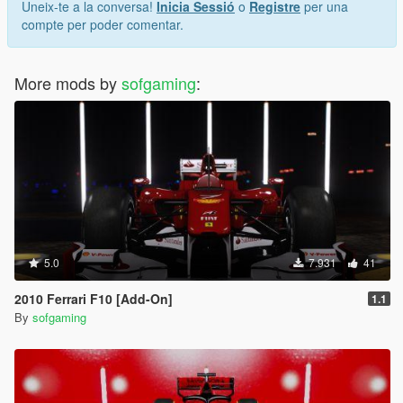
Uneix-te a la conversa!
Inicia Sessió
o
Registre
per una
compte per poder comentar.
More mods by
sofgaming
:
5.0
7.931
41
2010 Ferrari F10 [Add-On]
1.1
By
sofgaming