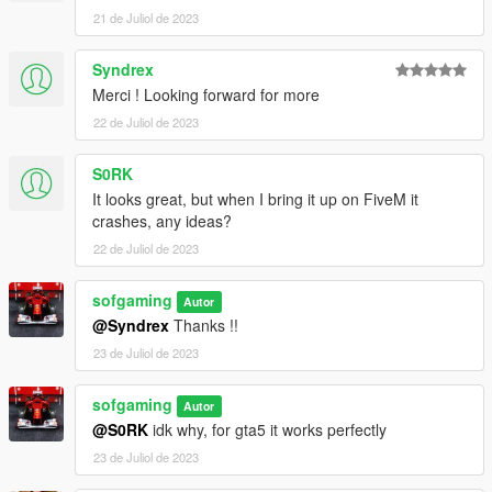
21 de Juliol de 2023
Syndrex
Merci ! Looking forward for more
22 de Juliol de 2023
S0RK
It looks great, but when I bring it up on FiveM it
crashes, any ideas?
22 de Juliol de 2023
sofgaming
Autor
@Syndrex
Thanks !!
23 de Juliol de 2023
sofgaming
Autor
@S0RK
idk why, for gta5 it works perfectly
23 de Juliol de 2023