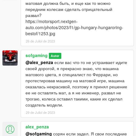
матовая должна быть, и еще как то можно
передним колесам сделать отрицательный
развал?
https://motorsport.nextgen-
auto.com/photos/2023/f1/gp-hungary-hungaroring-
bestof/1253.jpg
26 de Juliol de 2023
sofgaming
Autor
@alex_penza
если вас что-то не устраивает идите
своей дорогой, я прекрасно знаю, что машина
матового цвета, я специалист по Феррари, но
протестировав машину на матовой игре, машина
оказалась некрасивой, поэтому я принял решение
ее не оставлять мат, а я не инженер, развал не
трогаю, колеса оставил такими, какие их сделал
создатель модели.
29 de Juliol de 2023
alex_penza
@sofgaming
сорян если задел. Я свои последние