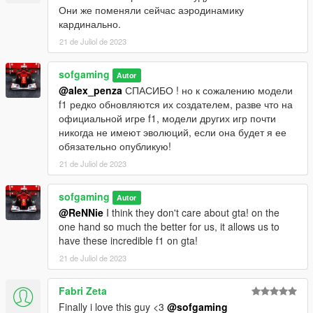
Они же поменяли сейчас аэродинамику
кардинально.
21 de Juliol de 2023
sofgaming
Autor
@alex_penza
СПАСИБО ! но к сожалению модели
f1 редко обновляются их создателем, разве что на
официальной игре f1, модели других игр почти
никогда не имеют эволюций, если она будет я ее
обязательно опубликую!
21 de Juliol de 2023
sofgaming
Autor
@ReNNie
I think they don't care about gta! on the
one hand so much the better for us, it allows us to
have these incredible f1 on gta!
21 de Juliol de 2023
Fabri Zeta
Finally i love this guy <3
@sofgaming