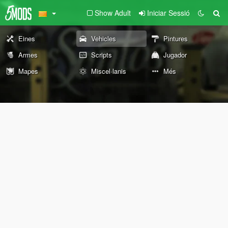
Show Adult
Iniciar Sessió
Eines
Vehicles
Pintures
Armes
Scripts
Jugador
Mapes
Miscel·lanis
Més