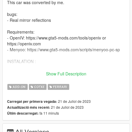
This car was converted by me.
bugs:
- Real mirror reflections
Requirements:
- OpenIV: https://www.gta5-mods.com/tools/openiv or
https://openiv.com
- Menyoo: https://www.gta5-mods.com/scripts/menyoo-pc-sp
INSTALATION :
with OpenIV, drop the foler "sf23" in: Grand Theft Auto
Show Full Description
V\mods\update\x64\dlcpacks
ADD-ON
COTXE
FERRARI
and add this line "dlcpacks:\sf23\" in dlclist,
21 de Juliol de 2023
Carregat per primera vegada:
in: Grand Theft Auto V\mods\update\update.rpf\common\data
21 de Juliol de 2023
Actualització més recent:
fa 11 minuts
Últim descarregat:
All Versions