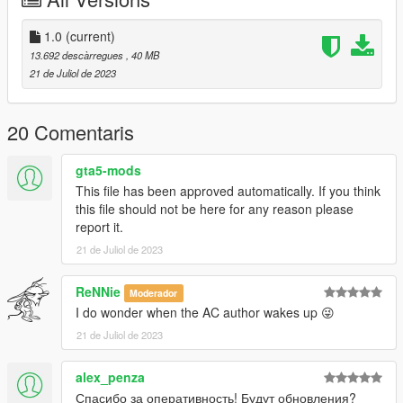
1.0
(current)
13.692 descàrregues
, 40 MB
21 de Juliol de 2023
20 Comentaris
gta5-mods
This file has been approved automatically. If you think
this file should not be here for any reason please
report it.
21 de Juliol de 2023
ReNNie
Moderador
I do wonder when the AC author wakes up 😜
21 de Juliol de 2023
alex_penza
Спасибо за оперативность! Будут обновления?