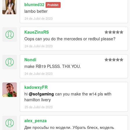
blunted32
Prohibit
lambo better
24 de Juliol de 2023
KaueZinxRS
Oops can you do the mercedes or redbul please?
24 de Juliol de 2023
Nondi
make RB19 PLSSS. THX YOU.
24 de Juliol de 2023
kadowxyFR
hi
@sofgaming
can you make the w14 pls with
hamilton livery
25 de Juliol de 2023
alex_penza
Две просьбы по модели. Убрать блеск, модель