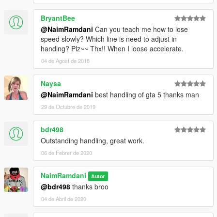
BryantBee
@NaimRamdani
Can you teach me how to lose
speed slowly? Which line is need to adjust in
handing? Plz~~ Thx!! When I loose accelerate.
04 de Agost de 2018
Naysa
@NaimRamdani
best handling of gta 5 thanks man
29 de Octubre de 2019
bdr498
Outstanding handling, great work.
06 de Febrer de 2020
NaimRamdani
Autor
@bdr498
thanks broo
04 de Abril de 2020