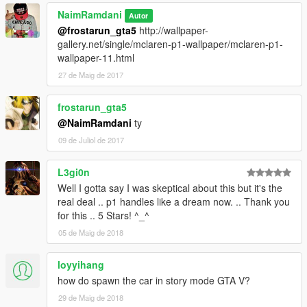
NaimRamdani
Autor
@frostarun_gta5
http://wallpaper-
gallery.net/single/mclaren-p1-wallpaper/mclaren-p1-
wallpaper-11.html
27 de Maig de 2017
frostarun_gta5
@NaimRamdani
ty
09 de Juliol de 2017
L3gi0n
Well I gotta say I was skeptical about this but it's the
real deal .. p1 handles like a dream now. .. Thank you
for this .. 5 Stars! ^_^
05 de Maig de 2018
loyyihang
how do spawn the car in story mode GTA V?
29 de Maig de 2018