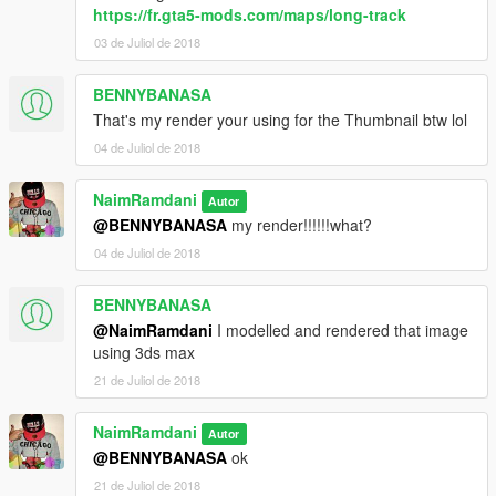
https://fr.gta5-mods.com/maps/long-track
03 de Juliol de 2018
BENNYBANASA
That's my render your using for the Thumbnail btw lol
04 de Juliol de 2018
NaimRamdani
Autor
@BENNYBANASA
my render!!!!!!what?
04 de Juliol de 2018
BENNYBANASA
@NaimRamdani
I modelled and rendered that image
using 3ds max
21 de Juliol de 2018
NaimRamdani
Autor
@BENNYBANASA
ok
21 de Juliol de 2018