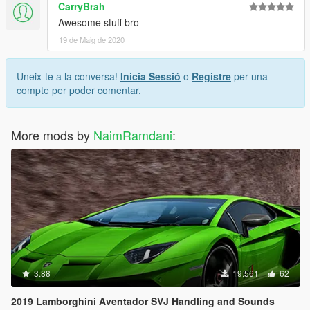
CarryBrah
Awesome stuff bro
19 de Maig de 2020
Uneix-te a la conversa!
Inicia Sessió
o
Registre
per una
compte per poder comentar.
More mods by
NaimRamdani
:
3.88
19.561
62
2019 Lamborghini Aventador SVJ Handling and Sounds