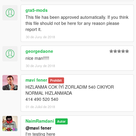
gta5-mods
This file has been approved automatically. If you think
this file should not be here for any reason please
report it.
30 de Juny de 2018
georgedaone
nice man!!!!!
30 de Juny de 2018
mavi fener
Prohibit
HIZLANMA COK İYİ ZORLADIM 540 CIKIYOR
NORMAL HIZLANMADA
414 490 520 540
01 de Juliol de 2018
NaimRamdani
Autor
@mavi fener
I'm testing here