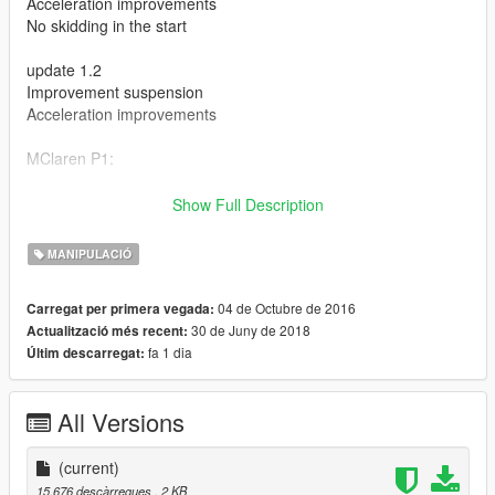
Acceleration improvements
No skidding in the start
update 1.2
Improvement suspension
Acceleration improvements
MClaren P1:
0-100kmh: 2.7s
Show Full Description
0-200kmh: 6.7s
0-300kmh: 14.5s
MANIPULACIÓ
Top Speed: 390km/h
installe :
04 de Octubre de 2016
Carregat per primera vegada:
\Grand Theft Auto V/mods/update/dlcpacks/p1/common/data
30 de Juny de 2018
Actualització més recent:
/handling.meta
fa 1 dia
Últim descarregat:
car mods
https://fr.gta5-mods.com/vehicles/2014-mclaren-p1-fb28b756-
All Versions
465d-43e7-b4e0-9793bfa5f714
-7-speed automated manual
(current)
15.676 descàrregues
, 2 KB