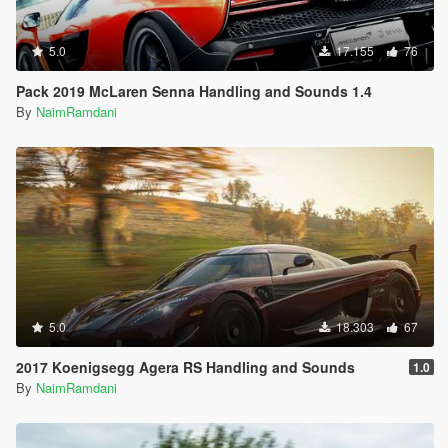
5.0
17.155
76
Pack 2019 McLaren Senna Handling and Sounds 1.4
By
NaimRamdani
5.0
18.303
67
2017 Koenigsegg Agera RS Handling and Sounds
1.0
By
NaimRamdani