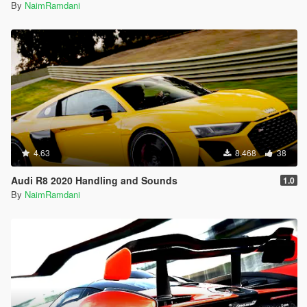
By
NaimRamdani
4.63
8.468
38
Audi R8 2020 Handling and Sounds
1.0
By
NaimRamdani