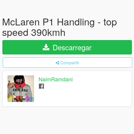
McLaren P1 Handling - top
speed 390kmh
Descarregar
Compartir
NaimRamdani