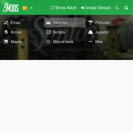
Show Adult
Iniciar Sessió
Eines
Vehicles
Pintures
Armes
Scripts
Jugador
Mapes
Miscel·lanis
Més