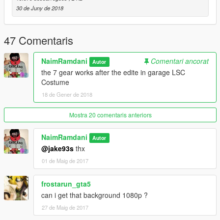
30 de Juny de 2018
47 Comentaris
NaimRamdani
Comentari ancorat
Autor
the 7 gear works after the edite in garage LSC
Costume
18 de Gener de 2018
Mostra 20 comentaris anteriors
NaimRamdani
Autor
@jake93s
thx
01 de Maig de 2017
frostarun_gta5
can i get that background 1080p ?
27 de Maig de 2017