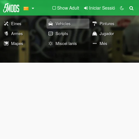
Show Adult
Iniciar Sessió
Eines
Vehicles
Pintures
Armes
Scripts
Jugador
Mapes
Miscel·lanis
Més