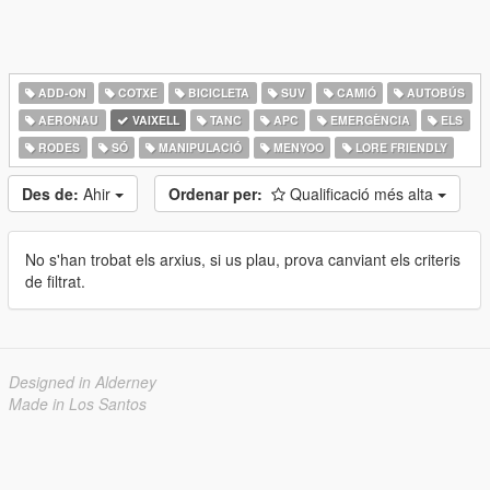
ADD-ON
COTXE
BICICLETA
SUV
CAMIÓ
AUTOBÚS
AERONAU
VAIXELL
TANC
APC
EMERGÈNCIA
ELS
RODES
SÓ
MANIPULACIÓ
MENYOO
LORE FRIENDLY
Des de:
Ahir
Ordenar per:
Qualificació més alta
No s'han trobat els arxius, si us plau, prova canviant els criteris
de filtrat.
Designed in Alderney
Made in Los Santos