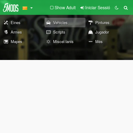
Show Adult
Iniciar Sessió
Eines
Vehicles
Pintures
Armes
Scripts
Jugador
Mapes
Miscel·lanis
Més