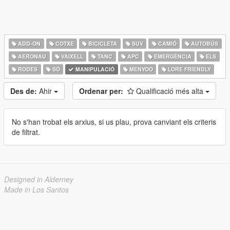
ADD-ON
COTXE
BICICLETA
SUV
CAMIÓ
AUTOBÚS
AERONAU
VAIXELL
TANC
APC
EMERGÈNCIA
ELS
RODES
SÓ
MANIPULACIÓ
MENYOO
LORE FRIENDLY
Des de:
Ahir
Ordenar per:
Qualificació més alta
No s'han trobat els arxius, si us plau, prova canviant els criteris
de filtrat.
Designed in Alderney
Made in Los Santos