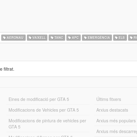
AERONAU
VAIXELL
TANC
APC
EMERGÈNCIA
ELS
R
 filtrat.
Eines de modificació per GTA 5
Últims fitxers
Modificacions de Vehicles per GTA 5
Arxius destacats
Modificacions de pintura de vehicles per
Arxius més populars
GTA 5
Arxius més descarre