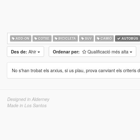
ADD-ON
COTXE
BICICLETA
SUV
CAMIÓ
AUTOBÚS
Des de:
Ahir
Ordenar per:
Qualificació més alta
No s'han trobat els arxius, si us plau, prova canviant els criteris de
Designed in Alderney
Made in Los Santos