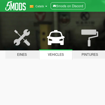
5mods on Discord
Català
EINES
VEHICLES
PINTURES