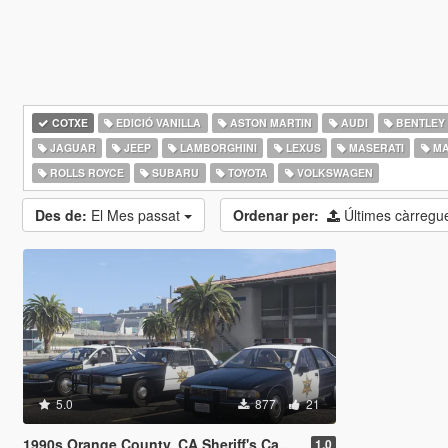
COTXE
EDICIÓ VANILLA
ASTON MARTIN
AUDI
BENTLEY
JAGUAR
JEEP
LAMBORGHINI
LEXUS
MASERATI
MA
ROLLS ROYCE
SUBARU
TOYOTA
VOLKSWAGEN
Des de:
El Mes passat
Ordenar per:
Últimes càrreg
5.0
877
21
1990s Orange County, CA Sheriff's Caprice Minipack
1.0