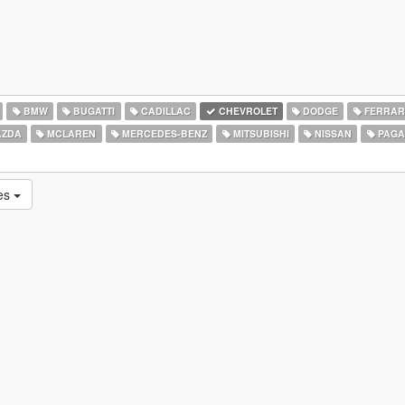
BMW
BUGATTI
CADILLAC
CHEVROLET
DODGE
FERRAR
ZDA
MCLAREN
MERCEDES-BENZ
MITSUBISHI
NISSAN
PAGA
ues