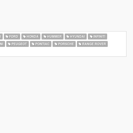
I
FORD
HONDA
HUMMER
HYUNDAI
INFINITI
NI
PEUGEOT
PONTIAC
PORSCHE
RANGE ROVER