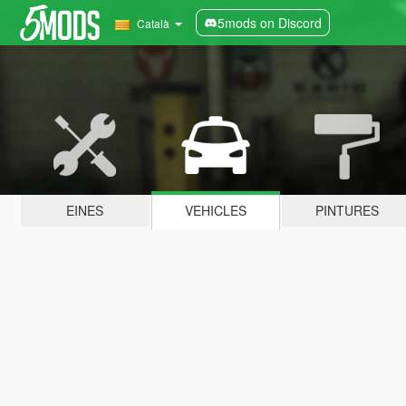
5mods on Discord
Català
EINES
VEHICLES
PINTURES