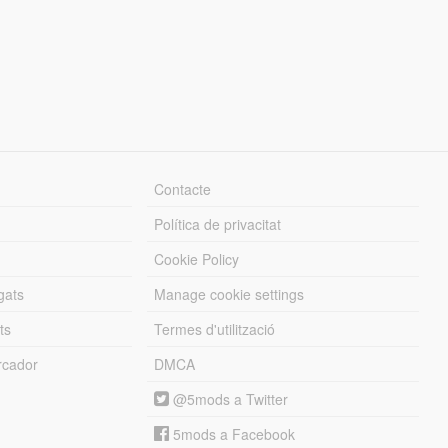
Contacte
Política de privacitat
Cookie Policy
gats
Manage cookie settings
ts
Termes d'utilització
cador
DMCA
@5mods a Twitter
5mods a Facebook