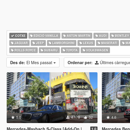
COTXE
EDICIÓ VANILLA
ASTON MARTIN
AUDI
BENTLEY
JAGUAR
JEEP
LAMBORGHINI
LEXUS
MASERATI
MA
ROLLS ROYCE
SUBARU
TOYOTA
VOLKSWAGEN
Des de:
El Mes passat
Ordenar per:
Últimes càrreg
5.0
4.178
32
4.6
Mercedes-Maybach S-Class [Add-On | Legacy | Enhanced]
Mercedes Benz AMG CL
1.0