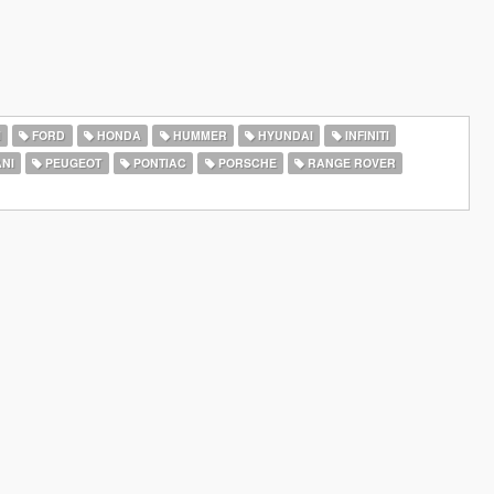
I
FORD
HONDA
HUMMER
HYUNDAI
INFINITI
NI
PEUGEOT
PONTIAC
PORSCHE
RANGE ROVER