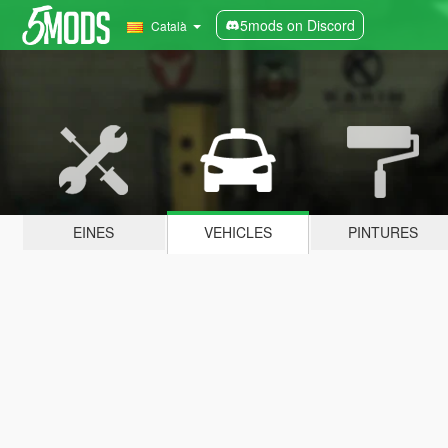
5mods on Discord
Català
EINES
VEHICLES
PINTURES