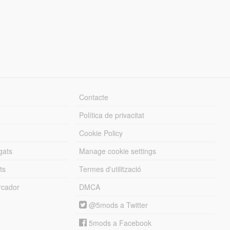
Contacte
Política de privacitat
Cookie Policy
gats
Manage cookie settings
ts
Termes d'utilització
cador
DMCA
@5mods a Twitter
5mods a Facebook