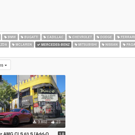
BMW
BUGATTI
CADILLAC
CHEVROLET
DODGE
FERRAR
ZDA
MCLAREN
MERCEDES-BENZ
MITSUBISHI
NISSAN
PAGA
ues
3.802
23
S 63 S [Add-On | Legacy | Enhanced]
1.0