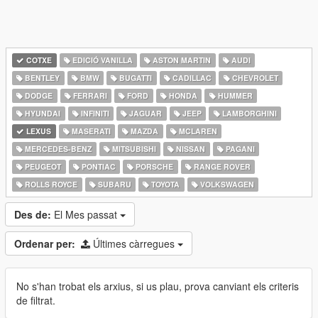
COTXE
EDICIÓ VANILLA
ASTON MARTIN
AUDI
BENTLEY
BMW
BUGATTI
CADILLAC
CHEVROLET
DODGE
FERRARI
FORD
HONDA
HUMMER
HYUNDAI
INFINITI
JAGUAR
JEEP
LAMBORGHINI
LEXUS
MASERATI
MAZDA
MCLAREN
MERCEDES-BENZ
MITSUBISHI
NISSAN
PAGANI
PEUGEOT
PONTIAC
PORSCHE
RANGE ROVER
ROLLS ROYCE
SUBARU
TOYOTA
VOLKSWAGEN
Des de:
El Mes passat
Ordenar per:
Últimes càrregues
No s'han trobat els arxius, si us plau, prova canviant els criteris
de filtrat.