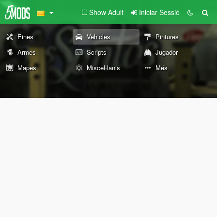
Show Adult
Iniciar Sessió
Eines
Vehicles
Pintures
Armes
Scripts
Jugador
Mapes
Miscel·lanis
Més