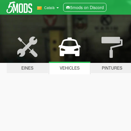
5mods on Discord
Català
EINES
VEHICLES
PINTURES