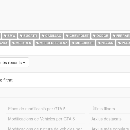
BMW
BUGATTI
CADILLAC
CHEVROLET
DODGE
FERRAR
AZDA
MCLAREN
MERCEDES-BENZ
MITSUBISHI
NISSAN
PAGA
 més recents
 filtrat.
Eines de modificació per GTA 5
Últims fitxers
Modificacions de Vehicles per GTA 5
Arxius destacats
Modificacions de pintura de vehicles per
Arxius més populars