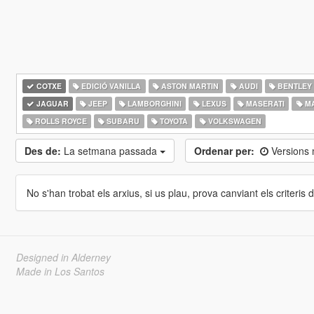
COTXE
EDICIÓ VANILLA
ASTON MARTIN
AUDI
BENTLEY
JAGUAR
JEEP
LAMBORGHINI
LEXUS
MASERATI
M
ROLLS ROYCE
SUBARU
TOYOTA
VOLKSWAGEN
Des de:
La setmana passada
Ordenar per:
Versions
No s'han trobat els arxius, si us plau, prova canviant els criteris de
Designed in Alderney
Made in Los Santos