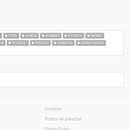
I
FORD
HONDA
HUMMER
HYUNDAI
INFINITI
NI
PEUGEOT
PONTIAC
PORSCHE
RANGE ROVER
Contacte
Política de privacitat
Cookie Policy