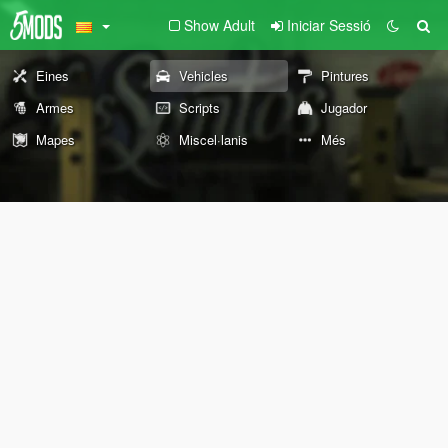
Show Adult
Iniciar Sessió
Eines
Vehicles
Pintures
Armes
Scripts
Jugador
Mapes
Miscel·lanis
Més