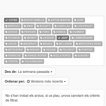
COTXE
EDICIÓ VANILLA
ASTON MARTIN
AUDI
BENTLEY
BMW
BUGATTI
CADILLAC
CHEVROLET
DODGE
FERRARI
FORD
HONDA
HUMMER
HYUNDAI
INFINITI
JAGUAR
JEEP
LAMBORGHINI
LEXUS
MASERATI
MAZDA
MCLAREN
MERCEDES-BENZ
MITSUBISHI
NISSAN
PAGANI
PEUGEOT
PONTIAC
PORSCHE
RANGE ROVER
ROLLS ROYCE
SUBARU
TOYOTA
VOLKSWAGEN
Des de:
La setmana passada
Ordenar per:
Versions més recents
No s'han trobat els arxius, si us plau, prova canviant els criteris
de filtrat.