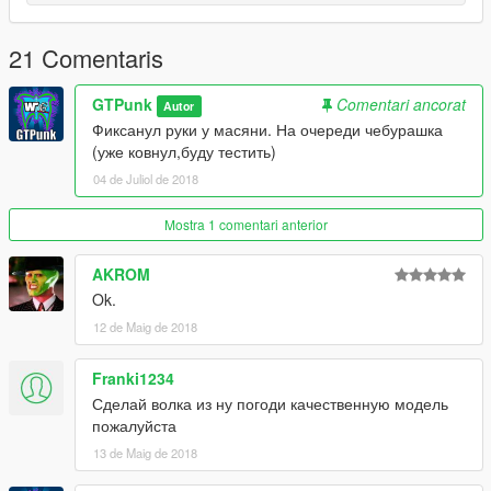
But, who knows...
+
21 Comentaris
Everything rigged pretty good
-
There are soo little holes, almost unseen. Only i can see
GTPunk
Comentari ancorat
Autor
them...
Фиксанул руки у масяни. На очереди чебурашка
(уже ковнул,буду тестить)
04 de Juliol de 2018
Mostra 1 comentari anterior
AKROM
Ok.
12 de Maig de 2018
Franki1234
Сделай волка из ну погоди качественную модель
пожалуйста
13 de Maig de 2018