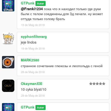
GTPunk
Autor
@Franki1234
пока что я находил только где руки
были с телом соединены,для 3д печати. ну может
оттуда только голову брать
13 de Maig de 2018
syphonfilterarg
jeje lindos
19 de Maig de 2018
MARK2580
странное сочетание глюкозы и леопольда с геной
28 de Maig de 2018
OkaymanXXI
10 cyka blyat/10
28 de Maig de 2018
GTPunk
Autor