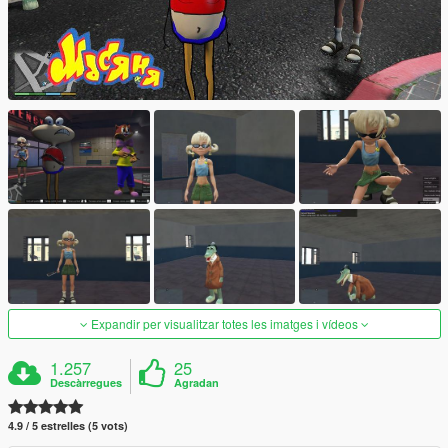
Expandir per visualitzar totes les imatges i vídeos
1.257
25
Descàrregues
Agradan
4.9 / 5 estrelles (5 vots)