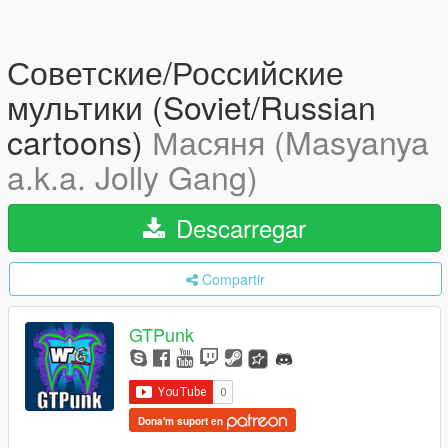
Советские/Российские
мультики (Soviet/Russian
cartoons)
Масяня (Masyanya
a.k.a. Jolly Gang)
Descarregar
Compartir
GTPunk
Dona'm suport en