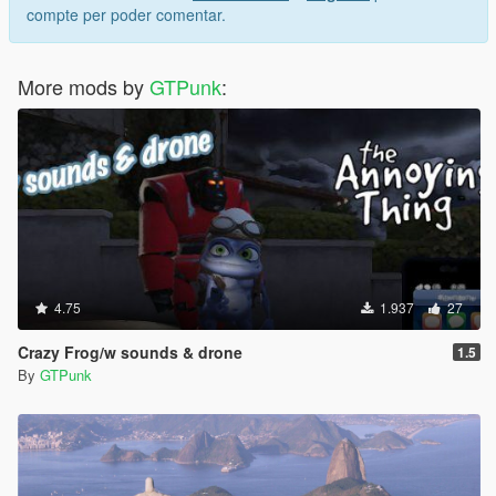
compte per poder comentar.
More mods by
GTPunk
:
4.75
1.937
27
Crazy Frog/w sounds & drone
1.5
By
GTPunk