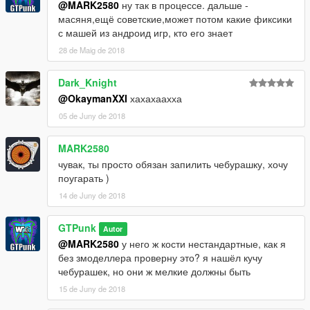
@MARK2580
ну так в процессе. дальше -
масяня,ещё советские,может потом какие фиксики
с машей из андроид игр, кто его знает
28 de Maig de 2018
Dark_Knight
@OkaymanXXI
хахахаахха
05 de Juny de 2018
MARK2580
чувак, ты просто обязан запилить чебурашку, хочу
поугарать )
14 de Juny de 2018
GTPunk
Autor
@MARK2580
у него ж кости нестандартные, как я
без змоделлера проверну это? я нашёл кучу
чебурашек, но они ж мелкие должны быть
15 de Juny de 2018