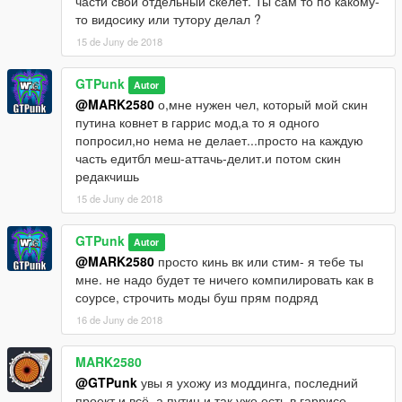
части свой отдельный скелет. Ты сам то по какому-
то видосику или тутору делал ?
15 de Juny de 2018
GTPunk
Autor
@MARK2580
о,мне нужен чел, который мой скин
путина ковнет в гаррис мод,а то я одного
попросил,но нема не делает...просто на каждую
часть едитбл меш-аттачь-делит.и потом скин
редакчишь
15 de Juny de 2018
GTPunk
Autor
@MARK2580
просто кинь вк или стим- я тебе ты
мне. не надо будет те ничего компилировать как в
соурсе, строчить моды буш прям подряд
16 de Juny de 2018
MARK2580
@GTPunk
увы я ухожу из моддинга, последний
проект и всё, а путин и так уже есть в гаррисе