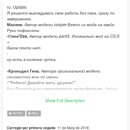
ru: Update:
Я решился выкладывать свои работы без пака, сразу по
завершению.
Масяня.
Автор модели cooper.Взято из мода на квейк.
Руки пофиксены
-Глюк'Oza.
Автор модели panf3. Изначально мод на CS:S
+
багов почти нет
-
ну есть в коленке чутка.
-Крокодил Гена.
Автора оригинальной модели
неизвестен мне по имени.
-"Ребята! Давайте жить дружно!".
Кот Леопольд из одноименного мультфильма.
Автор
оригинальной модели Oll. Я же упростил модель,
сократив количество полигонов и создав новую УВВ-
Show Full Description
развёртку и текстуру. Вообще в планах пак советских
мультиков, но делаю я всё долго и муторно,и вообще не
FICTICI
PELL
обещаю. Хотя...
+
11 de Maig de 2018
Carregat per primera vegada:
всё норм в риге