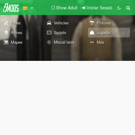
Show Adult
Iniciar Sessió
Eines
Vehicles
Pintures
Armes
Scripts
Jugador
Mapes
Miscel·lanis
Més