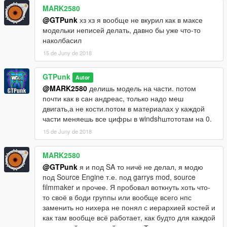
MARK2580
@GTPunk
хз хз я вообще не вкурил как в максе
модельки неписей делать, давно бы уже что-то
наколбасил
15 de Juny de 2018
GTPunk
Autor
@MARK2580
делишь модель на части. потом
почти как в сан андреас, только надо меш
двигать,а не кости.потом в материалах у каждой
части меняешь все цифры в windshштототам на 0.
15 de Juny de 2018
MARK2580
@GTPunk
я и под SA то ничё не делал, я модю
под Source Engine т.е. под garrys mod, source
filmmaker и прочее. Я пробовал воткнуть хоть что-
то своё в боди группы или вообще всего нпс
заменить но нихера не понял с иерархией костей и
как там вообще всё работает, как будто для каждой