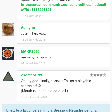
https://steamcommunity.com/sharedfiles/filedetail
s/?id=1384226325
16 de Juny de 2018
Ashlynn
cute! Глюкоза
18 de Juny de 2018
MARK2580
где чебуратор то ?
07 de Juliol de 2018
Zsombor_99
Oh my god, finally, "Глюк-oZa" as a playable
character! 👍
(Mouth is not animated at all.)
17 de Gener de 2023
Uneix-te a la conversa!
Inicia Sessió
o
Registre
per una